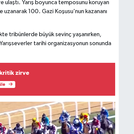
ere ulaştı. Yarış boyunca temposunu koruyan
lde uzanarak 100. Gazi Koşusu'nun kazananı
ikte tribünlerde büyük sevinç yaşanırken,
Yarışseverler tarihi organizasyonun sonunda
ritik zirve
üle