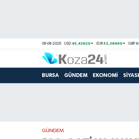
Bursa Nöbetçi Eczaneler
Bursa Hava Durumu
45,43620
53,38690
6
08-08-2026
USD
EUR
GBP
Bursa Namaz Vakitleri
Bursa Trafik Yoğunluk Haritası
BURSA
GÜNDEM
EKONOMİ
SİYAS
Süper Lig Puan Durumu ve Fikstür
Tüm Manşetler
Son Dakika Haberleri
GÜNDEM
Haber Arşivi