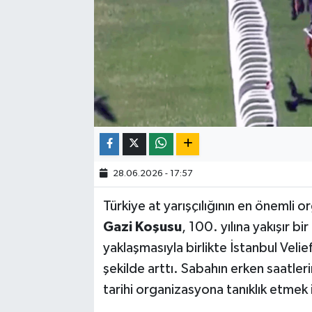
28.06.2026 - 17:57
Türkiye at yarışçılığının en önemli o
Gazi Koşusu
, 100. yılına yakışır b
yaklaşmasıyla birlikte İstanbul Ve
şekilde arttı. Sabahın erken saatle
tarihi organizasyona tanıklık etmek i