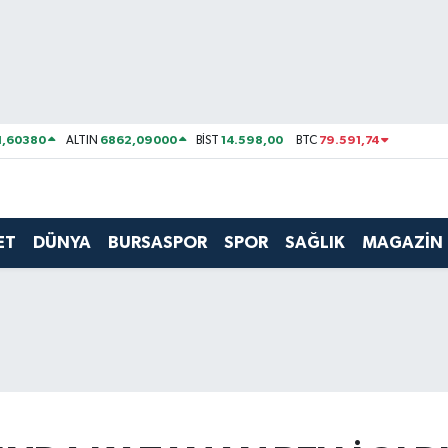
1,60380
6862,09000
14.598,00
79.591,74
ALTIN
BİST
BTC
ET
DÜNYA
BURSASPOR
SPOR
SAĞLIK
MAGAZİN