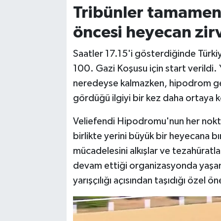
Tribünler tamamen 
öncesi heyecan zirv
Saatler 17.15'i gösterdiğinde Türkiy
100. Gazi Koşusu için start verildi.
neredeyse kalmazken, hipodrom ge
gördüğü ilgiyi bir kez daha ortaya 
Veliefendi Hipodromu'nun her nokta
birlikte yerini büyük bir heyecana bır
mücadelesini alkışlar ve tezahüratlar
devam ettiği organizasyonda yaşan
yarışçılığı açısından taşıdığı özel 