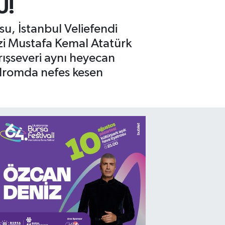
U!
su, İstanbul Veliefendi
zi Mustafa Kemal Atatürk
arışseveri aynı heyecan
odromda nefes kesen