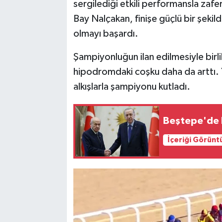
sergilediği etkili performansla zaf
Bay Nalçakan, finişe güçlü bir şeki
olmayı başardı.
Şampiyonluğun ilan edilmesiyle birl
hipodromdaki coşku daha da arttı. 
alkışlarla şampiyonu kutladı.
Beştepe'de k
İçeriği Görünt