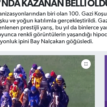
U'NDA KAZANAN BELLİ OLD
anizasyonlarından biri olan 100. Gazi Koşu
u ve yoğun katılımla gerçekleştirildi. Ga
enlenen prestijli yarış, bu yıl da binlerce y
oyunca renkli görüntülerin yaşandığı hip
onluk ipini Bay Nalçakan göğüsledi.