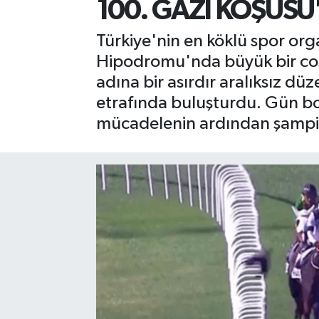
100. GAZİ KOŞUS
Türkiye'nin en köklü spor org
Hipodromu'nda büyük bir coşk
adına bir asırdır aralıksız düz
etrafında buluşturdu. Gün b
mücadelenin ardından şampiy