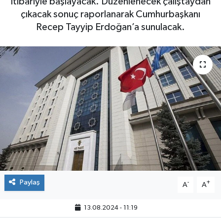
itibariyle başlayacak. Düzenlenecek çalıştaydan
çıkacak sonuç raporlanarak Cumhurbaşkanı
Recep Tayyip Erdoğan’a sunulacak.
Paylaş
-
+
A
A
13.08.2024 - 11:19