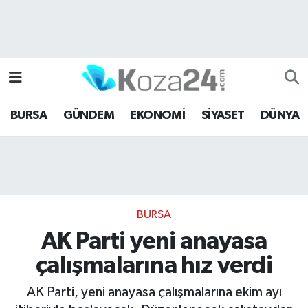
Bursa Nöbetçi Eczaneler
Bursa Hava Durumu
BURSA
GÜNDEM
EKONOMİ
SİYASET
DÜNYA
Bursa Namaz Vakitleri
Bursa Trafik Yoğunluk Haritası
Süper Lig Puan Durumu ve Fikstür
BURSA
Tüm Manşetler
AK Parti yeni anayasa
çalışmalarına hız verdi
Son Dakika Haberleri
AK Parti, yeni anayasa çalışmalarına ekim ayı
Haber Arşivi