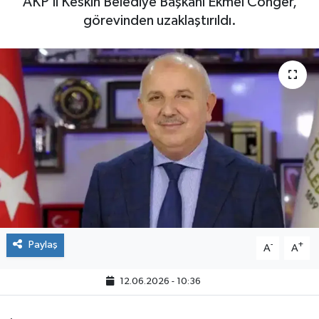
AKP'li Keskin Belediye Başkanı Ekmel Cönger,
görevinden uzaklaştırıldı.
Paylaş
-
+
A
A
12.06.2026 - 10:36