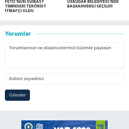
FETÖ'NÜN SUİKAST
ÜSKÜDAR BELEDİYESİ'NDE
TİMİNDEKİ TERÖRİST
BAŞKANVEKİLİ SEÇİLDİ!
İTİRAFÇI OLDU
Yorumlar
Gönder