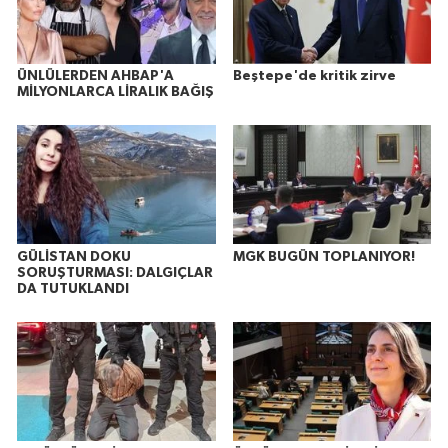
ÜNLÜLERDEN AHBAP'A
Beştepe'de kritik zirve
MİLYONLARCA LİRALIK BAĞIŞ
GÜLİSTAN DOKU
MGK BUGÜN TOPLANIYOR!
SORUŞTURMASI: DALGIÇLAR
DA TUTUKLANDI