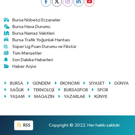
Bursa Nöbetçi Eczaneler
Bursa Hava Durumu
Bursa Namaz Vakitleri
Bursa Trafik Yoğunluk Haritası
Süper Lig Puan Durumu ve Fikstür
Tüm Manşetler
Son Dakika Haberleri
Haber Arşivi
BURSA
GÜNDEM
EKONOMİ
SİYASET
DÜNYA
SAĞLIK
TEKNOLOJİ
BURSASPOR
SPOR
YAŞAM
MAGAZİN
YAZARLAR
KÜNYE
RSS
Copyright © 2022. Her hakkı saklıdır.