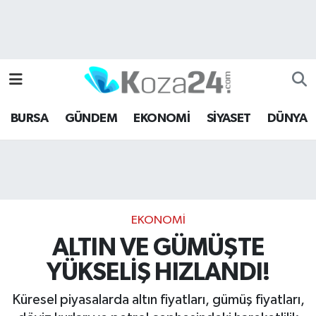
Bursa Nöbetçi Eczaneler
Bursa Hava Durumu
BURSA
GÜNDEM
EKONOMİ
SİYASET
DÜNYA
Bursa Namaz Vakitleri
Bursa Trafik Yoğunluk Haritası
Süper Lig Puan Durumu ve Fikstür
EKONOMİ
Tüm Manşetler
ALTIN VE GÜMÜŞTE
YÜKSELİŞ HIZLANDI!
Son Dakika Haberleri
Küresel piyasalarda altın fiyatları, gümüş fiyatları,
Haber Arşivi