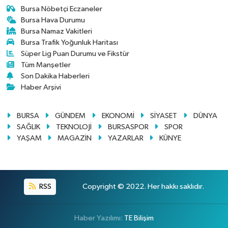
Bursa Nöbetçi Eczaneler
Bursa Hava Durumu
Bursa Namaz Vakitleri
Bursa Trafik Yoğunluk Haritası
Süper Lig Puan Durumu ve Fikstür
Tüm Manşetler
Son Dakika Haberleri
Haber Arşivi
BURSA
GÜNDEM
EKONOMİ
SİYASET
DÜNYA
SAĞLIK
TEKNOLOJİ
BURSASPOR
SPOR
YAŞAM
MAGAZİN
YAZARLAR
KÜNYE
RSS
Copyright © 2022. Her hakkı saklıdır.
Haber Yazılımı:
TE Bilişim