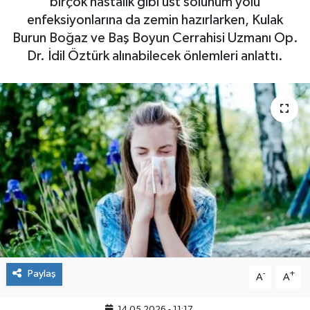
birçok hastalık gibi üst solunum yolu
enfeksiyonlarına da zemin hazırlarken, Kulak
Burun Boğaz ve Baş Boyun Cerrahisi Uzmanı Op.
Dr. İdil Öztürk alınabilecek önlemleri anlattı.
Paylaş
-
+
A
A
14.05.2026 - 11:17