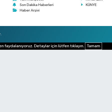
Son Dakika Haberleri
KÜNYE
Haber Arşivi
.
n faydalanıyoruz. Detaylar için lütfen tıklayın.
Tamam