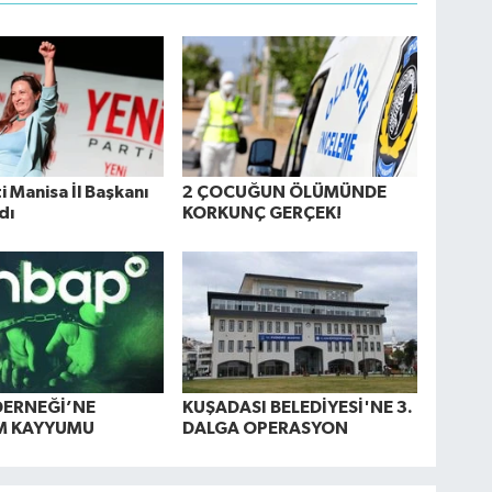
i Manisa İl Başkanı
2 ÇOCUĞUN ÖLÜMÜNDE
dı
KORKUNÇ GERÇEK!
DERNEĞİ’NE
KUŞADASI BELEDİYESİ'NE 3.
M KAYYUMU
DALGA OPERASYON