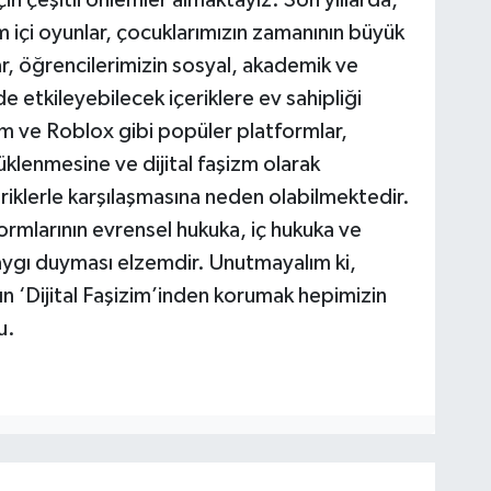
çin çeşitli önlemler almaktayız. Son yıllarda,
 içi oyunlar, çocuklarımızın zamanının büyük
ar, öğrencilerimizin sosyal, akademik ve
e etkileyebilecek içeriklere ev sahipliği
m ve Roblox gibi popüler platformlar,
rüklenmesine ve dijital faşizm olarak
riklerle karşılaşmasına neden olabilmektedir.
formlarının evrensel hukuka, iç hukuka ve
aygı duyması elzemdir. Unutmayalım ki,
ın ‘Dijital Faşizim’inden korumak hepimizin
u.