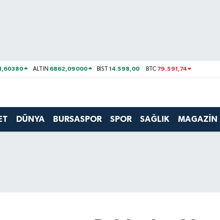
1,60380
6862,09000
14.598,00
79.591,74
ALTIN
BİST
BTC
ET
DÜNYA
BURSASPOR
SPOR
SAĞLIK
MAGAZİN