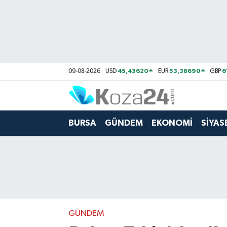
Bursa Nöbetçi Eczaneler
Bursa Hava Durumu
45,43620
53,38690
6
09-08-2026
USD
EUR
GBP
Bursa Namaz Vakitleri
Bursa Trafik Yoğunluk Haritası
BURSA
GÜNDEM
EKONOMİ
SİYAS
Süper Lig Puan Durumu ve Fikstür
Tüm Manşetler
Son Dakika Haberleri
GÜNDEM
Haber Arşivi