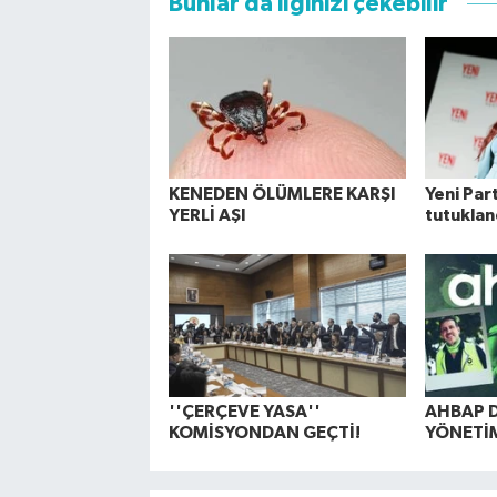
Bunlar da ilginizi çekebilir
KENEDEN ÖLÜMLERE KARŞI
Yeni Part
YERLİ AŞI
tutuklan
''ÇERÇEVE YASA''
AHBAP 
KOMİSYONDAN GEÇTİ!
YÖNETİ