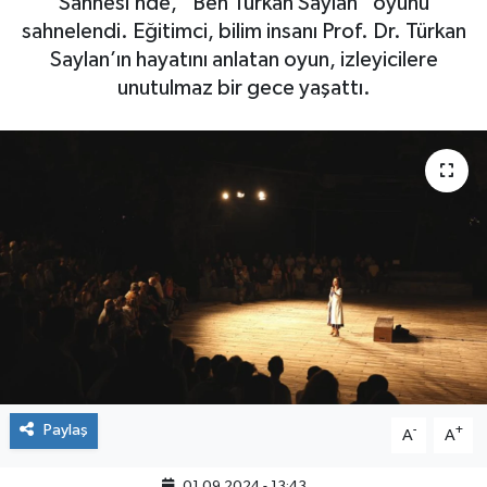
Sahnesi’nde, “Ben Türkan Saylan” oyunu
sahnelendi. Eğitimci, bilim insanı Prof. Dr. Türkan
Saylan’ın hayatını anlatan oyun, izleyicilere
unutulmaz bir gece yaşattı.
Paylaş
-
+
A
A
01.09.2024 - 13:43