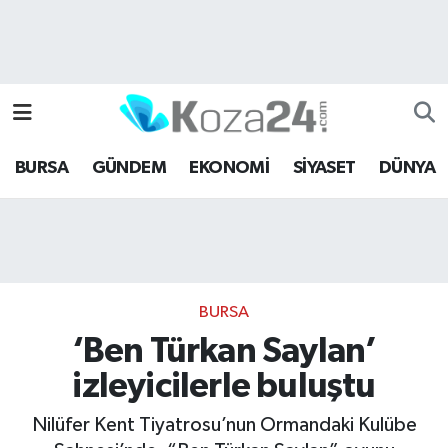
Bursa Nöbetçi Eczaneler
Bursa Hava Durumu
BURSA
GÜNDEM
EKONOMİ
SİYASET
DÜNYA
Bursa Namaz Vakitleri
Bursa Trafik Yoğunluk Haritası
Süper Lig Puan Durumu ve Fikstür
BURSA
Tüm Manşetler
‘Ben Türkan Saylan’
izleyicilerle buluştu
Son Dakika Haberleri
Nilüfer Kent Tiyatrosu’nun Ormandaki Kulübe
Haber Arşivi