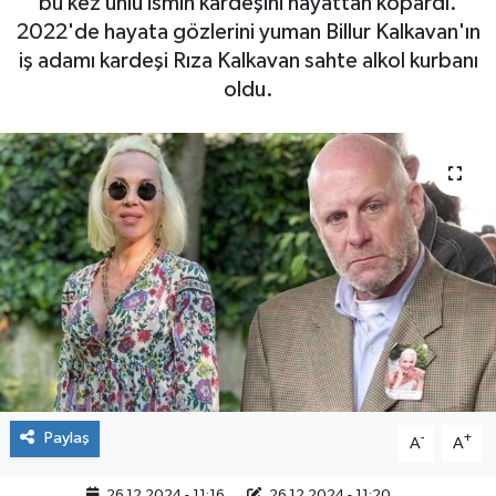
bu kez ünlü ismin kardeşini hayattan kopardı.
2022'de hayata gözlerini yuman Billur Kalkavan'ın
iş adamı kardeşi Rıza Kalkavan sahte alkol kurbanı
oldu.
Paylaş
-
+
A
A
26.12.2024 - 11:16
26.12.2024 - 11:20