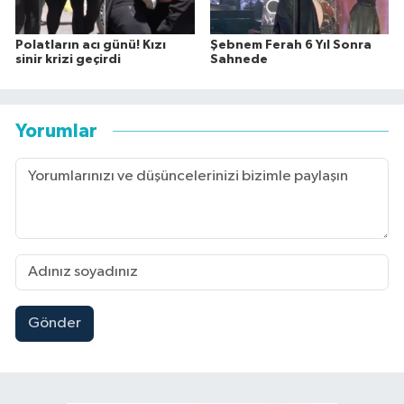
Polatların acı günü! Kızı
Şebnem Ferah 6 Yıl Sonra
sinir krizi geçirdi
Sahnede
Yorumlar
Gönder