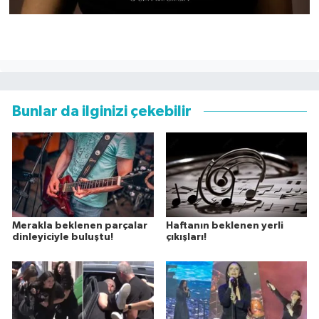
Bunlar da ilginizi çekebilir
Merakla beklenen parçalar
Haftanın beklenen yerli
dinleyiciyle buluştu!
çıkışları!