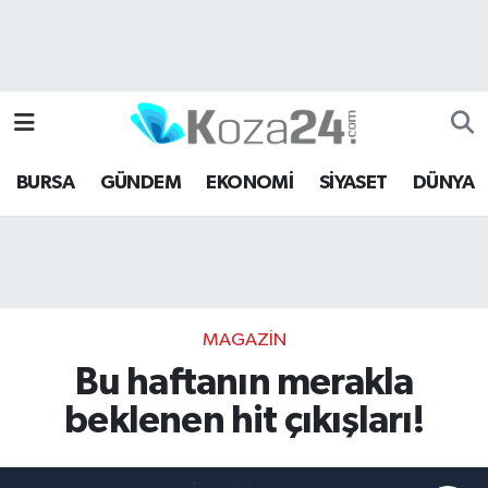
Bursa Nöbetçi Eczaneler
Bursa Hava Durumu
BURSA
GÜNDEM
EKONOMİ
SİYASET
DÜNYA
Bursa Namaz Vakitleri
Bursa Trafik Yoğunluk Haritası
Süper Lig Puan Durumu ve Fikstür
MAGAZİN
Tüm Manşetler
Bu haftanın merakla
beklenen hit çıkışları!
Son Dakika Haberleri
Haber Arşivi