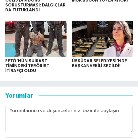
GÜLİSTAN DOKU
MGK BUGÜN TOPLANIYOR!
SORUŞTURMASI: DALGIÇLAR
DA TUTUKLANDI
FETÖ'NÜN SUİKAST
ÜSKÜDAR BELEDİYESİ'NDE
TİMİNDEKİ TERÖRİST
BAŞKANVEKİLİ SEÇİLDİ!
İTİRAFÇI OLDU
Yorumlar