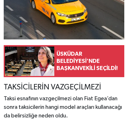
ÜSKÜDAR
BELEDİYESİ'NDE
BAŞKANVEKİLİ SEÇİLDİ!
TAKSİCİLERİN VAZGEÇİLMEZİ
Taksi esnafının vazgeçilmezi olan Fiat Egea’dan
sonra taksicilerin hangi model araçları kullanacağı
da belirsizliğe neden oldu.