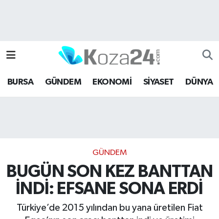
Bursa Nöbetçi Eczaneler
Bursa Hava Durumu
BURSA
GÜNDEM
EKONOMİ
SİYASET
DÜNYA
Bursa Namaz Vakitleri
Bursa Trafik Yoğunluk Haritası
Süper Lig Puan Durumu ve Fikstür
GÜNDEM
Tüm Manşetler
BUGÜN SON KEZ BANTTAN
İNDİ: EFSANE SONA ERDİ
Son Dakika Haberleri
Türkiye’de 2015 yılından bu yana üretilen Fiat
Haber Arşivi