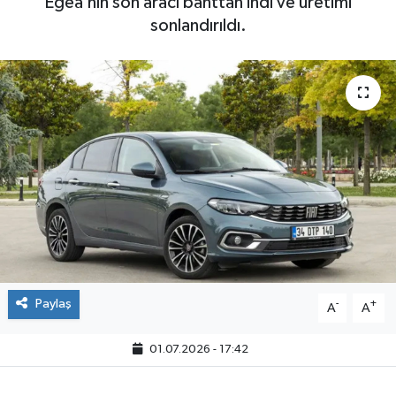
Egea’nın son aracı banttan indi ve üretimi
sonlandırıldı.
Paylaş
-
+
A
A
01.07.2026 - 17:42