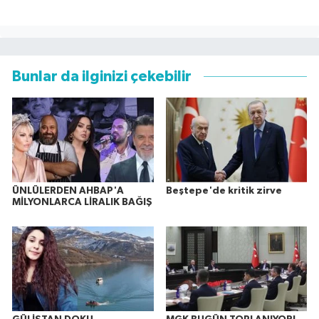
Bunlar da ilginizi çekebilir
ÜNLÜLERDEN AHBAP'A
Beştepe'de kritik zirve
MİLYONLARCA LİRALIK BAĞIŞ