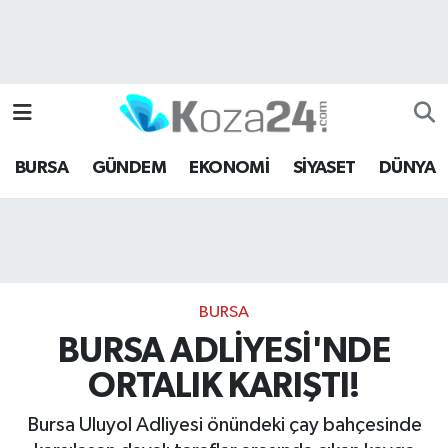
Bursa Nöbetçi Eczaneler
Bursa Hava Durumu
BURSA
GÜNDEM
EKONOMİ
SİYASET
DÜNYA
Bursa Namaz Vakitleri
Bursa Trafik Yoğunluk Haritası
Süper Lig Puan Durumu ve Fikstür
BURSA
Tüm Manşetler
BURSA ADLİYESİ'NDE
ORTALIK KARIŞTI!
Son Dakika Haberleri
Bursa Uluyol Adliyesi önündeki çay bahçesinde
Haber Arşivi