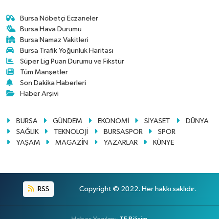
Bursa Nöbetçi Eczaneler
Bursa Hava Durumu
Bursa Namaz Vakitleri
Bursa Trafik Yoğunluk Haritası
Süper Lig Puan Durumu ve Fikstür
Tüm Manşetler
Son Dakika Haberleri
Haber Arşivi
BURSA
GÜNDEM
EKONOMİ
SİYASET
DÜNYA
SAĞLIK
TEKNOLOJİ
BURSASPOR
SPOR
YAŞAM
MAGAZİN
YAZARLAR
KÜNYE
RSS
Copyright © 2022. Her hakkı saklıdır.