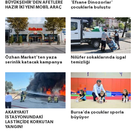
BÜYÜKŞEHİR’DEN AFETLERE
'Efsane Dinozorlar'
HAZIR İKİ YENİ MOBİL ARAÇ
çocuklarla buluştu
Özhan Market’ten yaza
Nilüfer sokaklarında işgal
serinlik katacak kampanya
temizliği
AKARYAKIT
Bursa’da çocuklar sporla
İSTASYONUNDAKİ
büyüyor
LASTİKÇİDE KORKUTAN
YANGIN!