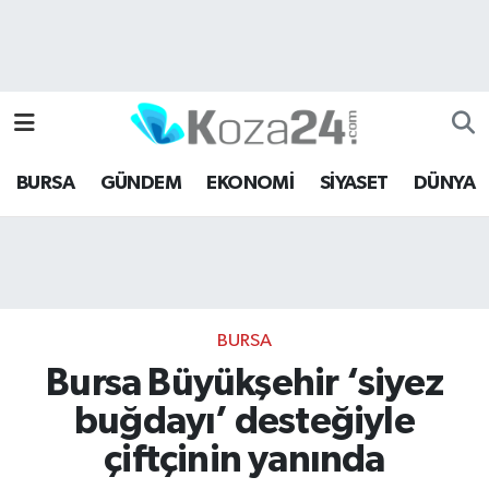
Bursa Nöbetçi Eczaneler
Bursa Hava Durumu
BURSA
GÜNDEM
EKONOMİ
SİYASET
DÜNYA
Bursa Namaz Vakitleri
Bursa Trafik Yoğunluk Haritası
Süper Lig Puan Durumu ve Fikstür
BURSA
Tüm Manşetler
Bursa Büyükşehir ‘siyez
buğdayı’ desteğiyle
Son Dakika Haberleri
çiftçinin yanında
Haber Arşivi