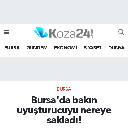
Bursa Nöbetçi Eczaneler
Bursa Hava Durumu
BURSA
GÜNDEM
EKONOMİ
SİYASET
DÜNYA
Bursa Namaz Vakitleri
Bursa Trafik Yoğunluk Haritası
Süper Lig Puan Durumu ve Fikstür
BURSA
Tüm Manşetler
Bursa'da bakın
uyuşturucuyu nereye
Son Dakika Haberleri
sakladı!
Haber Arşivi