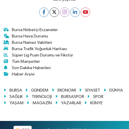
Bursa Nöbetçi Eczaneler
Bursa Hava Durumu
Bursa Namaz Vakitleri
Bursa Trafik Yoğunluk Haritası
Süper Lig Puan Durumu ve Fikstür
Tüm Manşetler
Son Dakika Haberleri
Haber Arşivi
BURSA
GÜNDEM
EKONOMİ
SİYASET
DÜNYA
SAĞLIK
TEKNOLOJİ
BURSASPOR
SPOR
YAŞAM
MAGAZİN
YAZARLAR
KÜNYE