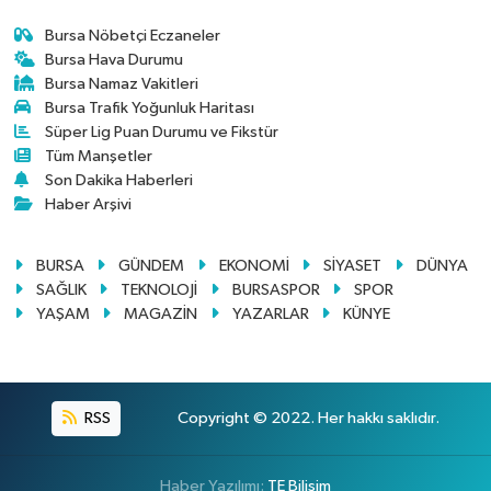
Bursa Nöbetçi Eczaneler
Bursa Hava Durumu
Bursa Namaz Vakitleri
Bursa Trafik Yoğunluk Haritası
Süper Lig Puan Durumu ve Fikstür
Tüm Manşetler
Son Dakika Haberleri
Haber Arşivi
BURSA
GÜNDEM
EKONOMİ
SİYASET
DÜNYA
SAĞLIK
TEKNOLOJİ
BURSASPOR
SPOR
YAŞAM
MAGAZİN
YAZARLAR
KÜNYE
RSS
Copyright © 2022. Her hakkı saklıdır.
Haber Yazılımı:
TE Bilişim