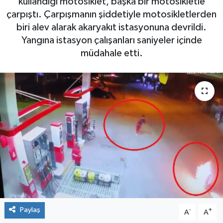
kullandığı motosiklet, başka bir motosikletle
çarpıştı. Çarpışmanın şiddetiyle motosikletlerden
biri alev alarak akaryakıt istasyonuna devrildi.
Yangına istasyon çalışanları saniyeler içinde
müdahale etti.
Paylaş
-
+
A
A