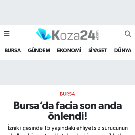
Bursa Nöbetçi Eczaneler
Bursa Hava Durumu
BURSA
GÜNDEM
EKONOMİ
SİYASET
DÜNYA
Bursa Namaz Vakitleri
Bursa Trafik Yoğunluk Haritası
Süper Lig Puan Durumu ve Fikstür
BURSA
Tüm Manşetler
Bursa’da facia son anda
önlendi!
Son Dakika Haberleri
İznik ilçesinde 15 yaşındaki ehliyetsiz sürücünün
Haber Arşivi