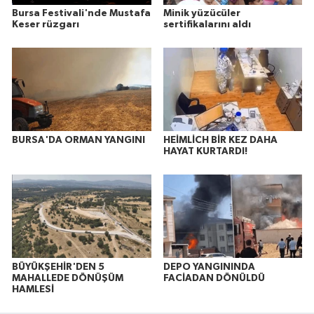
Bursa Festivali'nde Mustafa
Minik yüzücüler
Keser rüzgarı
sertifikalarını aldı
BURSA'DA ORMAN YANGINI
HEİMLİCH BİR KEZ DAHA
HAYAT KURTARDI!
BÜYÜKŞEHİR'DEN 5
DEPO YANGININDA
MAHALLEDE DÖNÜŞÜM
FACİADAN DÖNÜLDÜ
HAMLESİ