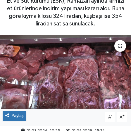
Et ve Süt Kurumu (ESK), Ramazan ayında kırmızı
et ürünlerinde indirim yapılması kararı aldı. Buna
göre kıyma kilosu 324 liradan, kuşbaşı ise 354
liradan satışa sunulacak.
Paylaş
-
+
A
A
21.03.2024 - 10:25
21.05.2026 - 15:24