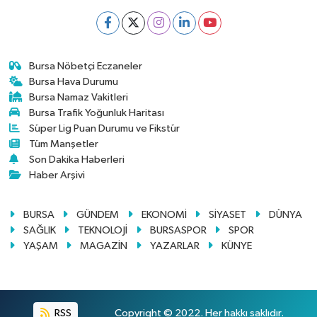
Bursa Nöbetçi Eczaneler
Bursa Hava Durumu
Bursa Namaz Vakitleri
Bursa Trafik Yoğunluk Haritası
Süper Lig Puan Durumu ve Fikstür
Tüm Manşetler
Son Dakika Haberleri
Haber Arşivi
BURSA
GÜNDEM
EKONOMİ
SİYASET
DÜNYA
SAĞLIK
TEKNOLOJİ
BURSASPOR
SPOR
YAŞAM
MAGAZİN
YAZARLAR
KÜNYE
RSS
Copyright © 2022. Her hakkı saklıdır.