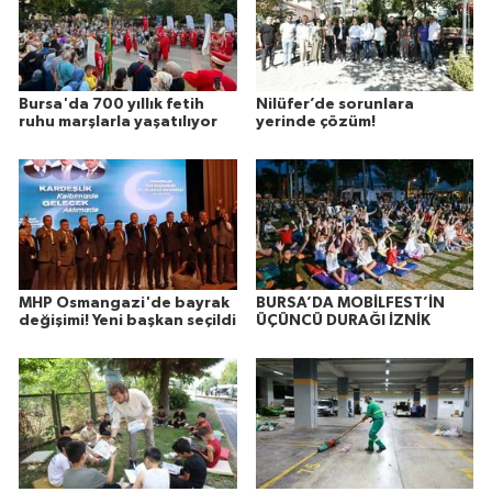
Bursa'da 700 yıllık fetih
Nilüfer’de sorunlara
ruhu marşlarla yaşatılıyor
yerinde çözüm!
MHP Osmangazi'de bayrak
BURSA’DA MOBİLFEST’İN
değişimi! Yeni başkan seçildi
ÜÇÜNCÜ DURAĞI İZNİK