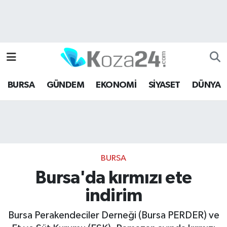
Bursa Nöbetçi Eczaneler
Bursa Hava Durumu
BURSA
GÜNDEM
EKONOMİ
SİYASET
DÜNYA
Bursa Namaz Vakitleri
Bursa Trafik Yoğunluk Haritası
Süper Lig Puan Durumu ve Fikstür
BURSA
Tüm Manşetler
Bursa'da kırmızı ete
indirim
Son Dakika Haberleri
Bursa Perakendeciler Derneği (Bursa PERDER) ve
Haber Arşivi