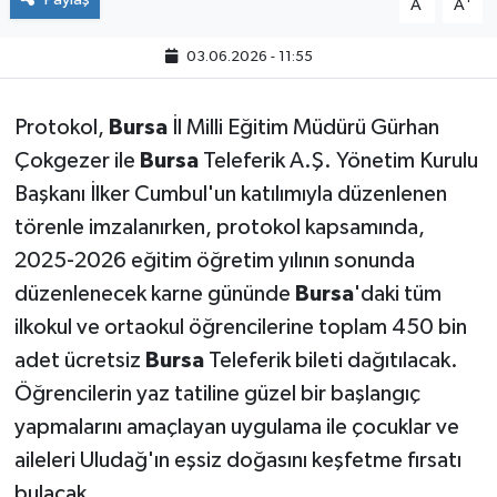
A
A
03.06.2026 - 11:55
Protokol,
Bursa
İl Milli Eğitim Müdürü Gürhan
Çokgezer ile
Bursa
Teleferik A.Ş. Yönetim Kurulu
Başkanı İlker Cumbul'un katılımıyla düzenlenen
törenle imzalanırken, protokol kapsamında,
2025-2026 eğitim öğretim yılının sonunda
düzenlenecek karne gününde
Bursa
'daki tüm
ilkokul ve ortaokul öğrencilerine toplam 450 bin
adet ücretsiz
Bursa
Teleferik bileti dağıtılacak.
Öğrencilerin yaz tatiline güzel bir başlangıç
yapmalarını amaçlayan uygulama ile çocuklar ve
aileleri Uludağ'ın eşsiz doğasını keşfetme fırsatı
bulacak.