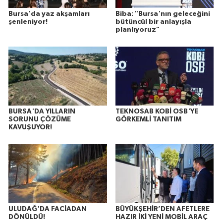
Bursa'da yaz akşamları
Biba: "Bursa'nın geleceğini
şenleniyor!
bütüncül bir anlayışla
planlıyoruz"
BURSA'DA YILLARIN
TEKNOSAB KOBİ OSB'YE
SORUNU ÇÖZÜME
GÖRKEMLİ TANITIM
KAVUŞUYOR!
ULUDAĞ'DA FACİADAN
BÜYÜKŞEHİR’DEN AFETLERE
DÖNÜLDÜ!
HAZIR İKİ YENİ MOBİL ARAÇ