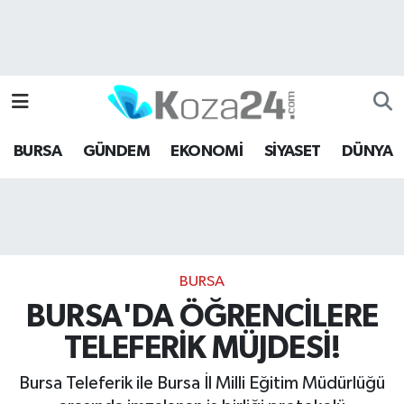
Bursa Nöbetçi Eczaneler
Bursa Hava Durumu
BURSA
GÜNDEM
EKONOMİ
SİYASET
DÜNYA
Bursa Namaz Vakitleri
Bursa Trafik Yoğunluk Haritası
Süper Lig Puan Durumu ve Fikstür
BURSA
Tüm Manşetler
BURSA'DA ÖĞRENCİLERE
TELEFERİK MÜJDESİ!
Son Dakika Haberleri
Bursa Teleferik ile Bursa İl Milli Eğitim Müdürlüğü
Haber Arşivi