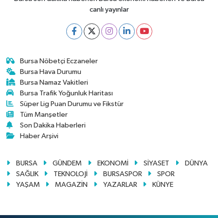
canlı yayınlar
Bursa Nöbetçi Eczaneler
Bursa Hava Durumu
Bursa Namaz Vakitleri
Bursa Trafik Yoğunluk Haritası
Süper Lig Puan Durumu ve Fikstür
Tüm Manşetler
Son Dakika Haberleri
Haber Arşivi
BURSA
GÜNDEM
EKONOMİ
SİYASET
DÜNYA
SAĞLIK
TEKNOLOJİ
BURSASPOR
SPOR
YAŞAM
MAGAZİN
YAZARLAR
KÜNYE