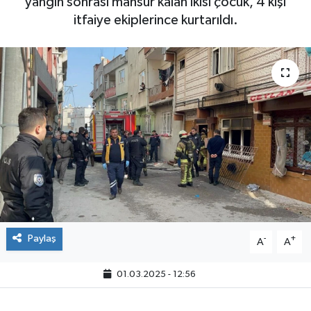
yangın sonrası mahsur kalan ikisi çocuk, 4 kişi
itfaiye ekiplerince kurtarıldı.
Paylaş
-
+
A
A
01.03.2025 - 12:56