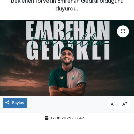
beklenen forvetin Emrehan Gedikli olduğunu
duyurdu.
Paylaş
-
+
A
A
17.06.2025 - 12:42