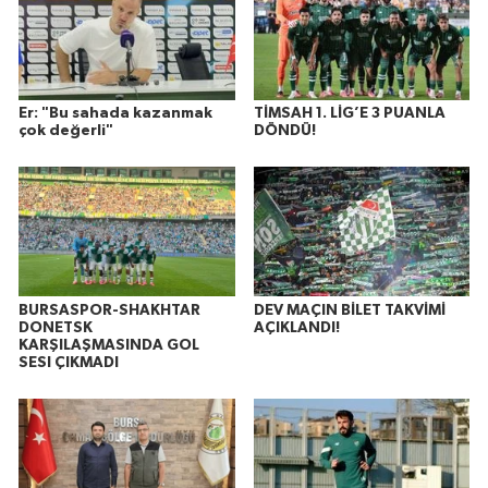
Er: "Bu sahada kazanmak
TİMSAH 1. LİG’E 3 PUANLA
çok değerli"
DÖNDÜ!
BURSASPOR-SHAKHTAR
DEV MAÇIN BİLET TAKVİMİ
DONETSK
AÇIKLANDI!
KARŞILAŞMASINDA GOL
SESI ÇIKMADI