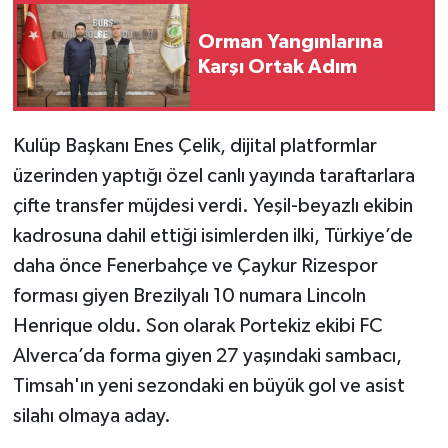
Orman Yangınlarına
Karşı Ortak Adım
Kulüp Başkanı Enes Çelik, dijital platformlar
üzerinden yaptığı özel canlı yayında taraftarlara
çifte transfer müjdesi verdi. Yeşil-beyazlı ekibin
kadrosuna dahil ettiği isimlerden ilki, Türkiye’de
daha önce Fenerbahçe ve Çaykur Rizespor
forması giyen Brezilyalı 10 numara Lincoln
Henrique oldu. Son olarak Portekiz ekibi FC
Alverca’da forma giyen 27 yaşındaki sambacı,
Timsah'ın yeni sezondaki en büyük gol ve asist
silahı olmaya aday.