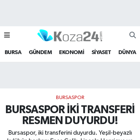
Bursa Nöbetçi Eczaneler
Bursa Hava Durumu
BURSA
GÜNDEM
EKONOMİ
SİYASET
DÜNYA
Bursa Namaz Vakitleri
Bursa Trafik Yoğunluk Haritası
Süper Lig Puan Durumu ve Fikstür
BURSASPOR
Tüm Manşetler
BURSASPOR İKİ TRANSFERİ
RESMEN DUYURDU!
Son Dakika Haberleri
Bursaspor, iki transferini duyurdu. Yeşil-beyazlı
Haber Arşivi