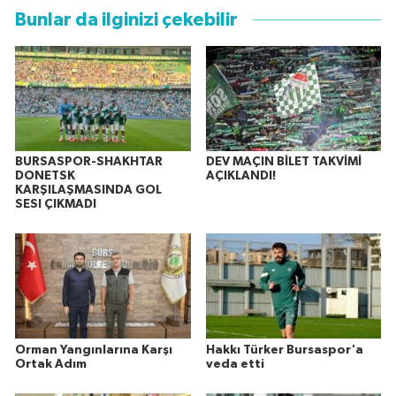
Bunlar da ilginizi çekebilir
BURSASPOR-SHAKHTAR
DEV MAÇIN BİLET TAKVİMİ
DONETSK
AÇIKLANDI!
KARŞILAŞMASINDA GOL
SESI ÇIKMADI
Orman Yangınlarına Karşı
Hakkı Türker Bursaspor'a
Ortak Adım
veda etti