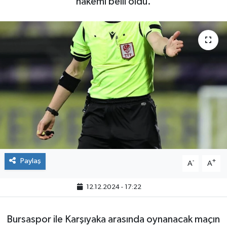
hakemi belli oldu.
Paylaş
-
+
A
A
12.12.2024 - 17:22
Bursaspor ile Karşıyaka arasında oynanacak maçın