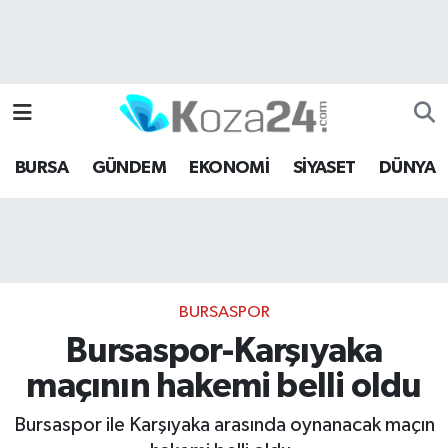
Bursa Nöbetçi Eczaneler
Bursa Hava Durumu
BURSA
GÜNDEM
EKONOMİ
SİYASET
DÜNYA
Bursa Namaz Vakitleri
Bursa Trafik Yoğunluk Haritası
Süper Lig Puan Durumu ve Fikstür
BURSASPOR
Tüm Manşetler
Bursaspor-Karşıyaka
maçının hakemi belli oldu
Son Dakika Haberleri
Bursaspor ile Karşıyaka arasında oynanacak maçın
Haber Arşivi