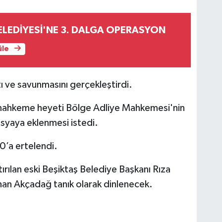
ELEDİYESİ'NE 3. DALGA OPERASYON
üle
ı ve savunmasını gerçekleştirdi.
e mahkeme heyeti Bölge Adliye Mahkemesi'nin
osyaya eklenmesi istedi.
0’a ertelendi.
rılan eski Beşiktaş Belediye Başkanı Rıza
an Akçadağ tanık olarak dinlenecek.