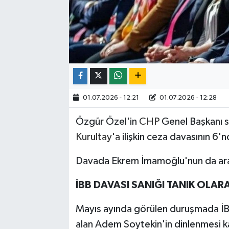
01.07.2026 - 12:21
01.07.2026 - 12:28
Özgür Özel'in
CHP
Genel Başkanı s
Kurultay'a
ilişkin ceza davasının 6'
Davada Ekrem İmamoğlu'nun da arala
İBB DAVASI SANIĞI TANIK OLAR
Mayıs ayında görülen duruşmada İBB 
alan Adem Soytekin'in dinlenmesi kar