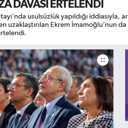
ZA DAVASI ERTELENDİ
ayı’nda usulsüzlük yapıldığı iddiasıyla, a
den uzaklaştırılan Ekrem İmamoğlu’nun da
rtelendi.