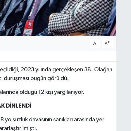
-
+
A
A
eçildiği, 2023 yılında gerçekleşen
38. Olağan
ncı duruşması bugün görüldü.
rında olduğu 12 kişi yargılanıyor.
AK DİNLENDİ
yolsuzluk davasının sanıkları arasında yer
arlaştırılmıştı.