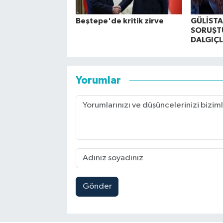
Beştepe'de kritik zirve
GÜLİST
SORUŞT
DALGIÇL
Yorumlar
Gönder