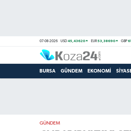
Bursa Nöbetçi Eczaneler
Bursa Hava Durumu
45,43620
53,38690
6
07-08-2026
USD
EUR
GBP
Bursa Namaz Vakitleri
Bursa Trafik Yoğunluk Haritası
BURSA
GÜNDEM
EKONOMİ
SİYAS
Süper Lig Puan Durumu ve Fikstür
Tüm Manşetler
Son Dakika Haberleri
GÜNDEM
Haber Arşivi