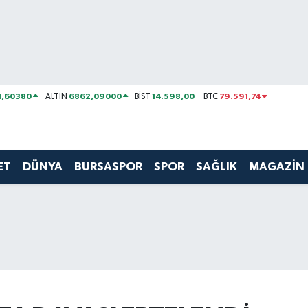
1,60380
6862,09000
14.598,00
79.591,74
ALTIN
BİST
BTC
ET
DÜNYA
BURSASPOR
SPOR
SAĞLIK
MAGAZİN