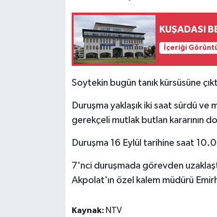
KUŞADASI B
İçeriği Görünt
Soytekin bugün tanık kürsüsüne çıkt
Duruşma yaklaşık iki saat sürdü v
gerekçeli mutlak butlan kararının d
Duruşma 16 Eylül tarihine saat 10.0
7'nci duruşmada görevden uzaklaştı
Akpolat'ın özel kalem müdürü Emirh
Kaynak:
NTV