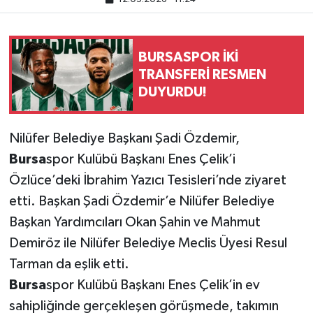
BURSASPOR İKİ
TRANSFERİ RESMEN
DUYURDU!
Nilüfer Belediye Başkanı Şadi Özdemir,
Bursa
spor Kulübü Başkanı Enes Çelik’i
Özlüce’deki İbrahim Yazıcı Tesisleri’nde ziyaret
etti. Başkan Şadi Özdemir’e Nilüfer Belediye
Başkan Yardımcıları Okan Şahin ve Mahmut
Demiröz ile Nilüfer Belediye Meclis Üyesi Resul
Tarman da eşlik etti.
Bursa
spor Kulübü Başkanı Enes Çelik’in ev
sahipliğinde gerçekleşen görüşmede, takımın