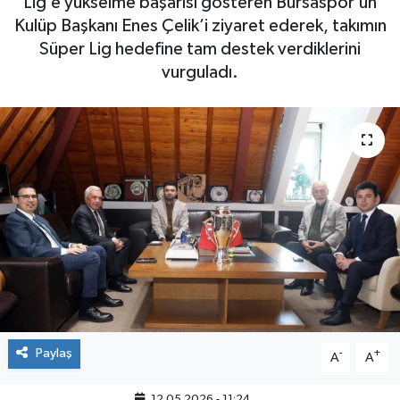
Lig’e yükselme başarısı gösteren Bursaspor’un
Kulüp Başkanı Enes Çelik’i ziyaret ederek, takımın
Süper Lig hedefine tam destek verdiklerini
vurguladı.
Paylaş
-
+
A
A
12.05.2026 - 11:24