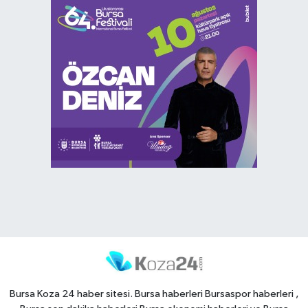
Bursa Koza 24 haber sitesi. Bursa haberleri Bursaspor haberleri ,