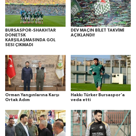
BURSASPOR-SHAKHTAR
DEV MAÇIN BİLET TAKVİMİ
DONETSK
AÇIKLANDI!
KARŞILAŞMASINDA GOL
SESI ÇIKMADI
Orman Yangınlarına Karşı
Hakkı Türker Bursaspor'a
Ortak Adım
veda etti