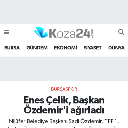
Bursa Nöbetçi Eczaneler
Bursa Hava Durumu
BURSA
GÜNDEM
EKONOMİ
SİYASET
DÜNYA
Bursa Namaz Vakitleri
Bursa Trafik Yoğunluk Haritası
Süper Lig Puan Durumu ve Fikstür
BURSASPOR
Tüm Manşetler
Enes Çelik, Başkan
Özdemir'i ağırladı
Son Dakika Haberleri
Nilüfer Belediye Başkanı Şadi Özdemir, TFF 1.
Haber Arşivi