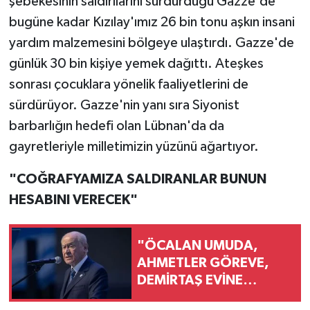
şebekesinin saldırılarını sürdürdüğü Gazze'de
bugüne kadar Kızılay'ımız 26 bin tonu aşkın insani
yardım malzemesini bölgeye ulaştırdı. Gazze'de
günlük 30 bin kişiye yemek dağıttı. Ateşkes
sonrası çocuklara yönelik faaliyetlerini de
sürdürüyor. Gazze'nin yanı sıra Siyonist
barbarlığın hedefi olan Lübnan'da da
gayretleriyle milletimizin yüzünü ağartıyor.
"COĞRAFYAMIZA SALDIRANLAR BUNUN
HESABINI VERECEK"
"ÖCALAN UMUDA,
AHMETLER GÖREVE,
DEMİRTAŞ EVİNE
DÖNMELİ"