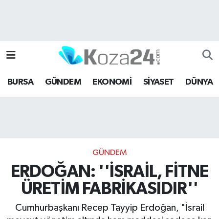
Bursa Nöbetçi Eczaneler
Bursa Hava Durumu
BURSA
GÜNDEM
EKONOMİ
SİYASET
DÜNYA
Bursa Namaz Vakitleri
Bursa Trafik Yoğunluk Haritası
Süper Lig Puan Durumu ve Fikstür
GÜNDEM
Tüm Manşetler
ERDOĞAN: ''İSRAİL, FİTNE
ÜRETİM FABRİKASIDIR''
Son Dakika Haberleri
Cumhurbaşkanı Recep Tayyip Erdoğan, "İsrail
Haber Arşivi