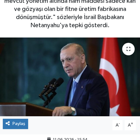
mevcut yönetim altında ham maddesi sadece kan
ve gözyaşı olan bir fitne üretim fabrikasına
dönüşmüştür." sözleriyle İsrail Başbakanı
Netanyahu'ya tepki gösterdi.
Paylaş
-
+
A
A
11.06.2026 - 15:54