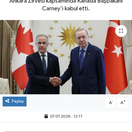
Ankara Zirvesi kapsamında Kanada Başbakanı
Carney'i kabul etti.
Paylaş
-
+
A
A
07.07.2026 - 12:17