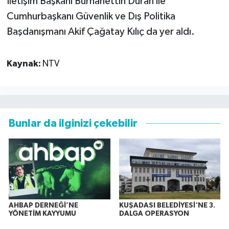
İletişim Başkanı Burhanettin Duran ile
Cumhurbaşkanı Güvenlik ve Dış Politika
Başdanışmanı Akif Çağatay Kılıç da yer aldı.
Kaynak:
NTV
Bunlar da ilginizi çekebilir
AHBAP DERNEĞİ’NE
KUŞADASI BELEDİYESİ'NE 3.
YÖNETİM KAYYUMU
DALGA OPERASYON