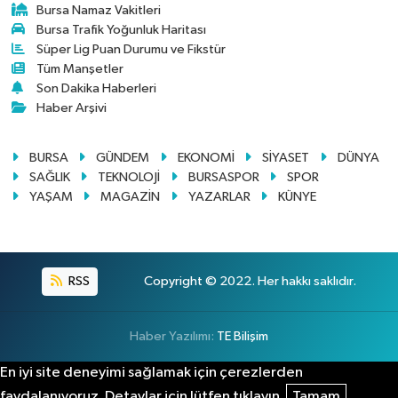
Bursa Namaz Vakitleri
Bursa Trafik Yoğunluk Haritası
Süper Lig Puan Durumu ve Fikstür
Tüm Manşetler
Son Dakika Haberleri
Haber Arşivi
BURSA
GÜNDEM
EKONOMİ
SİYASET
DÜNYA
SAĞLIK
TEKNOLOJİ
BURSASPOR
SPOR
YAŞAM
MAGAZİN
YAZARLAR
KÜNYE
RSS
Copyright © 2022. Her hakkı saklıdır.
Haber Yazılımı:
TE Bilişim
En iyi site deneyimi sağlamak için çerezlerden
faydalanıyoruz. Detaylar için lütfen tıklayın.
Tamam