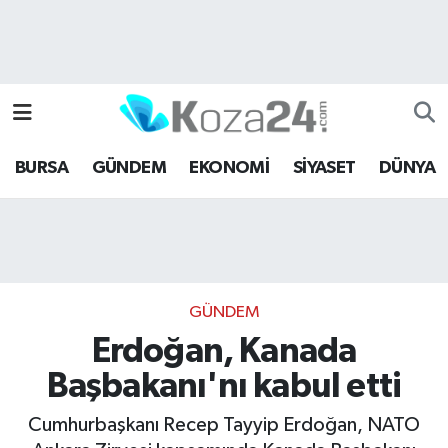
Bursa Nöbetçi Eczaneler
Bursa Hava Durumu
BURSA
GÜNDEM
EKONOMİ
SİYASET
DÜNYA
Bursa Namaz Vakitleri
Bursa Trafik Yoğunluk Haritası
Süper Lig Puan Durumu ve Fikstür
GÜNDEM
Tüm Manşetler
Erdoğan, Kanada
Başbakanı'nı kabul etti
Son Dakika Haberleri
Cumhurbaşkanı Recep Tayyip Erdoğan, NATO
Haber Arşivi