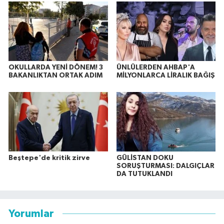
OKULLARDA YENİ DÖNEM! 3
ÜNLÜLERDEN AHBAP'A
BAKANLIKTAN ORTAK ADIM
MİLYONLARCA LİRALIK BAĞIŞ
Beştepe'de kritik zirve
GÜLİSTAN DOKU
SORUŞTURMASI: DALGIÇLAR
DA TUTUKLANDI
Yorumlar