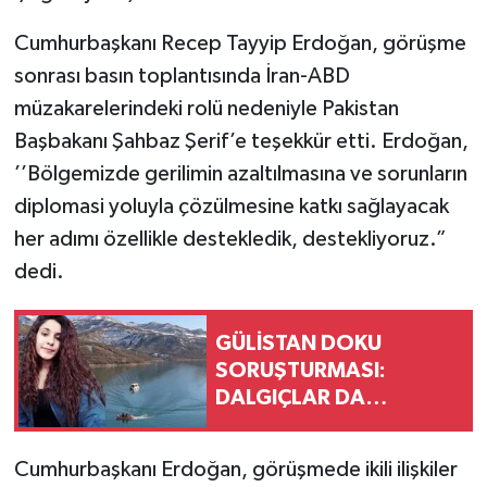
Cumhurbaşkanı Recep Tayyip Erdoğan, görüşme
sonrası basın toplantısında İran-ABD
müzakarelerindeki rolü nedeniyle Pakistan
Başbakanı Şahbaz Şerif’e teşekkür etti. Erdoğan,
’’Bölgemizde gerilimin azaltılmasına ve sorunların
diplomasi yoluyla çözülmesine katkı sağlayacak
her adımı özellikle destekledik, destekliyoruz.”
dedi.
GÜLİSTAN DOKU
SORUŞTURMASI:
DALGIÇLAR DA
TUTUKLANDI
Cumhurbaşkanı Erdoğan, görüşmede ikili ilişkiler