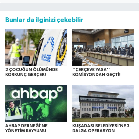
Bunlar da ilginizi çekebilir
2 ÇOCUĞUN ÖLÜMÜNDE
''ÇERÇEVE YASA''
KORKUNÇ GERÇEK!
KOMİSYONDAN GEÇTİ!
AHBAP DERNEĞİ’NE
KUŞADASI BELEDİYESİ'NE 3.
YÖNETİM KAYYUMU
DALGA OPERASYON