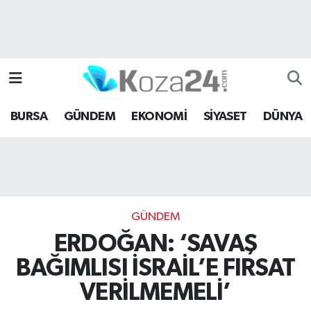
Bursa Nöbetçi Eczaneler
Bursa Hava Durumu
BURSA
GÜNDEM
EKONOMİ
SİYASET
DÜNYA
Bursa Namaz Vakitleri
Bursa Trafik Yoğunluk Haritası
Süper Lig Puan Durumu ve Fikstür
GÜNDEM
Tüm Manşetler
ERDOĞAN: ‘SAVAŞ
BAĞIMLISI İSRAİL’E FIRSAT
Son Dakika Haberleri
VERİLMEMELİ’
Haber Arşivi