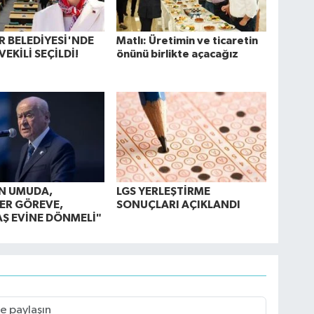
 BELEDİYESİ'NDE
Matlı: Üretimin ve ticaretin
EKİLİ SEÇİLDİ!
önünü birlikte açacağız
N UMUDA,
LGS YERLEŞTİRME
ER GÖREVE,
SONUÇLARI AÇIKLANDI
Ş EVİNE DÖNMELİ"