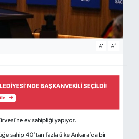
-
+
A
A
EDİYESİ'NDE BAŞKANVEKİLİ SEÇİLDİ!
üle
rvesi’ne ev sahipliği yapıyor.
üğe sahip 40’tan fazla ülke Ankara’da bir