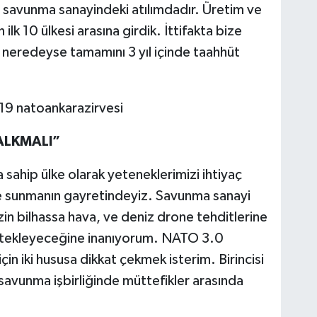
sı savunma sanayindeki atılımdadır. Üretim ve
 ilk 10 ülkesi arasına girdik. İttifakta bize
 neredeyse tamamını 3 yıl içinde taahhüt
ALKMALI”
sahip ülke olarak yeteneklerimizi ihtiyaç
e sunmanın gayretindeyiz. Savunma sanayi
zin bilhassa hava, ve deniz drone tehditlerine
estekleyeceğine inanıyorum. NATO 3.0
in iki hususa dikkat çekmek isterim. Birincisi
avunma işbirliğinde müttefikler arasında