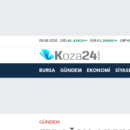
Bursa Nöbetçi Eczaneler
Bursa Hava Durumu
45,43620
53,38690
6
06-08-2026
USD
EUR
GBP
Bursa Namaz Vakitleri
Bursa Trafik Yoğunluk Haritası
BURSA
GÜNDEM
EKONOMİ
SİYAS
Süper Lig Puan Durumu ve Fikstür
Tüm Manşetler
Son Dakika Haberleri
GÜNDEM
Haber Arşivi