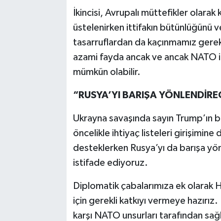
İkincisi, Avrupalı müttefikler olara
üstelenirken ittifakın bütünlüğünü ve 
tasarruflardan da kaçınmamız gerekiy
azami fayda ancak ve ancak NATO ile
mümkün olabilir.
“RUSYA’YI BARIŞA YÖNLENDİRE
Ukrayna savaşında sayın Trump’ın ba
öncelikle ihtiyaç listeleri girişimin
desteklerken Rusya’yı da barışa yön
istifade ediyoruz.
Diplomatik çabalarımıza ek olarak
için gerekli katkıyı vermeye hazırız.
karşı NATO unsurları tarafından sa