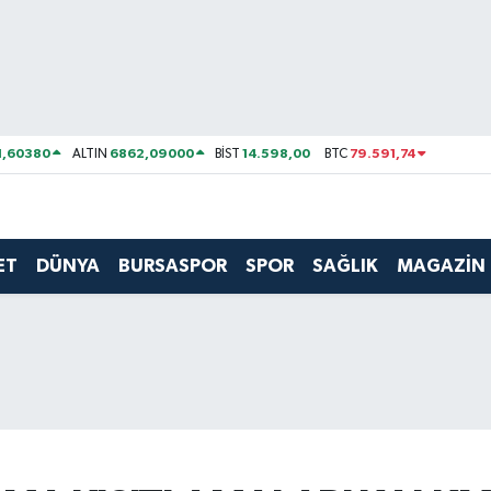
1,60380
6862,09000
14.598,00
79.591,74
ALTIN
BİST
BTC
ET
DÜNYA
BURSASPOR
SPOR
SAĞLIK
MAGAZİN