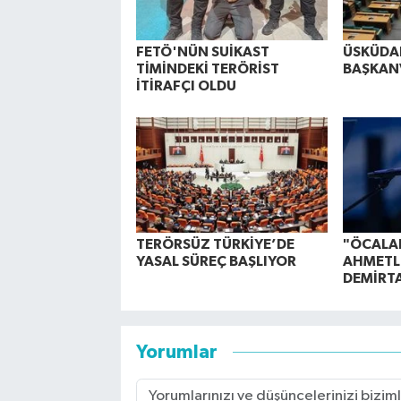
FETÖ'NÜN SUİKAST
ÜSKÜDAR
TİMİNDEKİ TERÖRİST
BAŞKANV
İTİRAFÇI OLDU
TERÖRSÜZ TÜRKİYE’DE
"ÖCALA
YASAL SÜREÇ BAŞLIYOR
AHMETL
DEMİRTA
Yorumlar