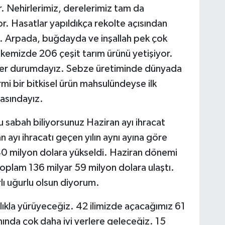
r. Nehirlerimiz, derelerimiz tam da
or. Hasatlar yapıldıkça rekolte açısından
ı. Arpada, buğdayda ve inşallah pek çok
lkemizde 206 çeşit tarım ürünü yetişiyor.
ter durumdayız. Sebze üretiminde dünyada
 bir bitkisel ürün mahsulündeyse ilk
asındayız.
 sabah biliyorsunuz Haziran ayı ihracat
 ayı ihracatı geçen yılın aynı ayına göre
40 milyon dolara yükseldi. Haziran dönemi
oplam 136 milyar 59 milyon dolara ulaştı.
lı uğurlu olsun diyorum.
ılıkla yürüyeceğiz. 42 ilimizde açacağımız 61
nında çok daha iyi yerlere geleceğiz. 15