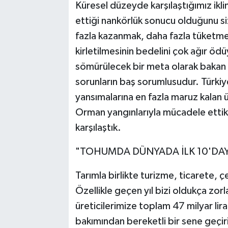
Küresel düzeyde karşılaştığımız ikli
ettiği nankörlük sonucu olduğunu si
fazla kazanmak, daha fazla tüketme
kirletilmesinin bedelini çok ağır ö
sömürülecek bir meta olarak bakan v
sorunların baş sorumlusudur. Türkiye,
yansımalarına en fazla maruz kalan ül
Orman yangınlarıyla mücadele ettik. S
karşılaştık.
"TOHUMDA DÜNYADA İLK 10'DAY
Tarımla birlikte turizme, ticarete, 
Özellikle geçen yıl bizi oldukça zor
üreticilerimize toplam 47 milyar li
bakımından bereketli bir sene geçiri