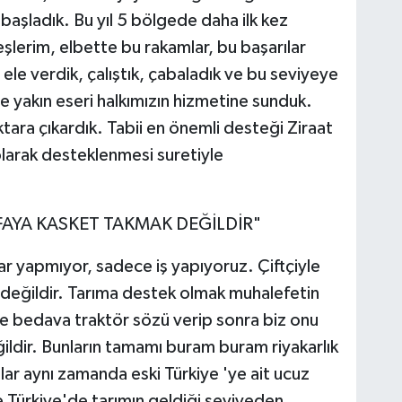
aşladık. Bu yıl 5 bölgede daha ilk kez
lerim, elbette bu rakamlar, bu başarılar
 ele verdik, çalıştık, çabaladık ve bu seviyeye
ne yakın eseri halkımızın hizmetine sunduk.
ktara çıkardık. Tabii en önemli desteği Ziraat
 olarak desteklenmesi suretiyle
FAYA KASKET TAKMAK DEĞİLDİR"
mar yapmıyor, sadece iş yapıyoruz. Çiftçiyle
değildir. Tarıma destek olmak muhalefetin
ye bedava traktör sözü verip sonra biz onu
ldir. Bunların tamamı buram buram riyakarlık
lar aynı zamanda eski Türkiye 'ye ait ucuz
e Türkiye'de tarımın geldiği seviyeden