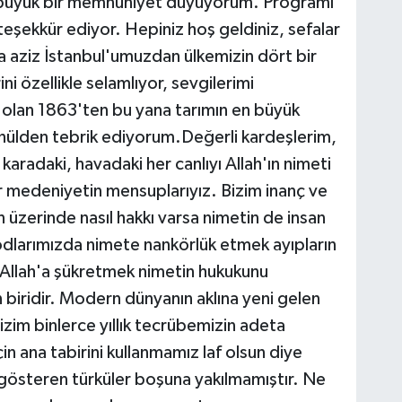
 büyük bir memnuniyet duyuyorum. Programı
 teşekkür ediyor. Hepiniz hoş geldiniz, sefalar
da aziz İstanbul'umuzdan ülkemizin dört bir
ini özellikle selamlıyor, sevgilerimi
olan 1863'ten bu yana tarımın en büyük
önülden tebrik ediyorum.Değerli kardeşlerim,
 karadaki, havadaki her canlıyı Allah'ın nimeti
ir medeniyetin mensuplarıyız. Bizim inanç ve
üzerinde nasıl hakkı varsa nimetin de insan
odlarımızda nimete nankörlük etmek ayıpların
 Allah'a şükretmek nimetin hukukunu
iridir. Modern dünyanın aklına yeni gelen
zim binlerce yıllık tecrübemizin adeta
çin ana tabirini kullanmamız laf olsun diye
e gösteren türküler boşuna yakılmamıştır. Ne