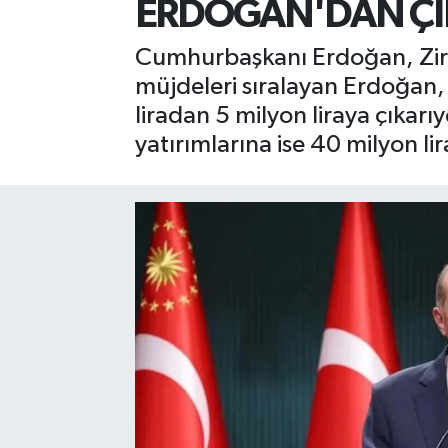
ERDOĞAN'DAN ÇİF
Cumhurbaşkanı Erdoğan, Ziraa
müjdeleri sıralayan Erdoğan, "
liradan 5 milyon liraya çıkarıy
yatırımlarına ise 40 milyon li