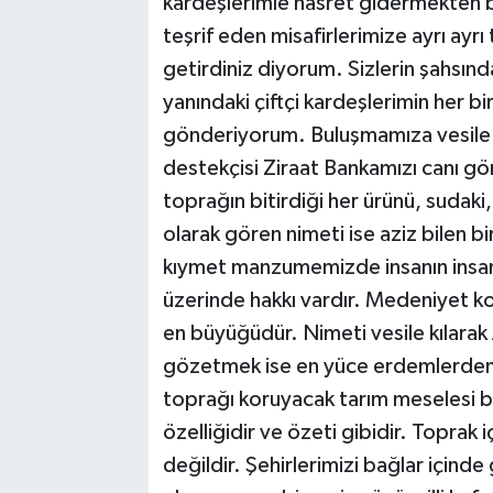
kardeşlerimle hasret gidermekten
teşrif eden misafirlerimize ayrı ayrı
getirdiniz diyorum. Sizlerin şahsın
yanındaki çiftçi kardeşlerimin her bir
gönderiyorum. Buluşmamıza vesile 
destekçisi Ziraat Bankamızı canı g
toprağın bitirdiği her ürünü, sudaki,
olarak gören nimeti ise aziz bilen b
kıymet manzumemizde insanın insan 
üzerinde hakkı vardır. Medeniyet k
en büyüğüdür. Nimeti vesile kılarak
gözetmek ise en yüce erdemlerden b
toprağı koruyacak tarım meselesi bi
özelliğidir ve özeti gibidir. Toprak i
değildir. Şehirlerimizi bağlar içind