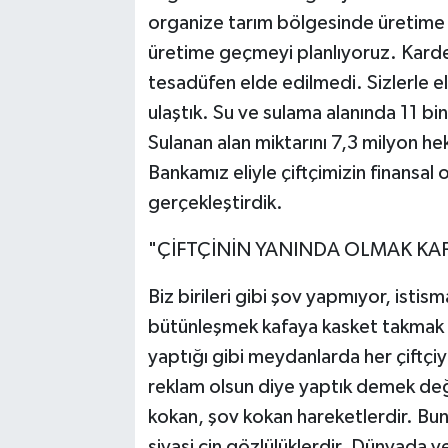
organize tarım bölgesinde üretime b
üretime geçmeyi planlıyoruz. Kardeş
tesadüfen elde edilmedi. Sizlerle el
ulaştık. Su ve sulama alanında 11 bi
Sulanan alan miktarını 7,3 milyon he
Bankamız eliyle çiftçimizin finansal
gerçekleştirdik.
"ÇİFTÇİNİN YANINDA OLMAK KA
Biz birileri gibi şov yapmıyor, istis
bütünleşmek kafaya kasket takmak 
yaptığı gibi meydanlarda her çiftçi
reklam olsun diye yaptık demek deği
kokan, şov kokan hareketlerdir. Bun
siyasi cin gözlülüklerdir. Dünyada v