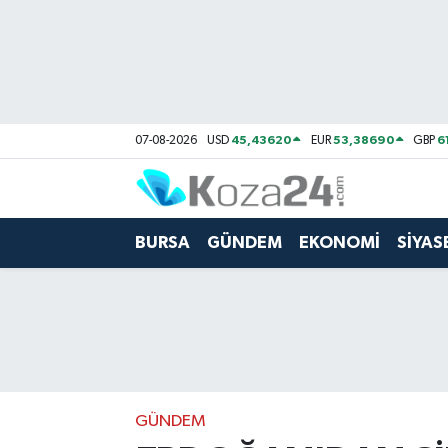
Bursa Nöbetçi Eczaneler
Bursa Hava Durumu
45,43620
53,38690
6
07-08-2026
USD
EUR
GBP
Bursa Namaz Vakitleri
Bursa Trafik Yoğunluk Haritası
BURSA
GÜNDEM
EKONOMİ
SİYAS
Süper Lig Puan Durumu ve Fikstür
Tüm Manşetler
Son Dakika Haberleri
GÜNDEM
Haber Arşivi