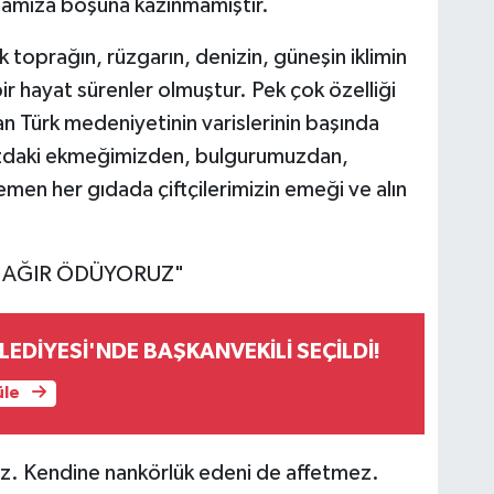
ızamıza boşuna kazınmamıştır.
toprağın, rüzgarın, denizin, güneşin iklimin
 bir hayat sürenler olmuştur. Pek çok özelliği
n Türk medeniyetinin varislerinin başında
amızdaki ekmeğimizden, bulgurumuzdan,
men her gıdada çiftçilerimizin emeği ve alın
İ AĞIR ÖDÜYORUZ"
EDİYESİ'NDE BAŞKANVEKİLİ SEÇİLDİ!
üle
z. Kendine nankörlük edeni de affetmez.