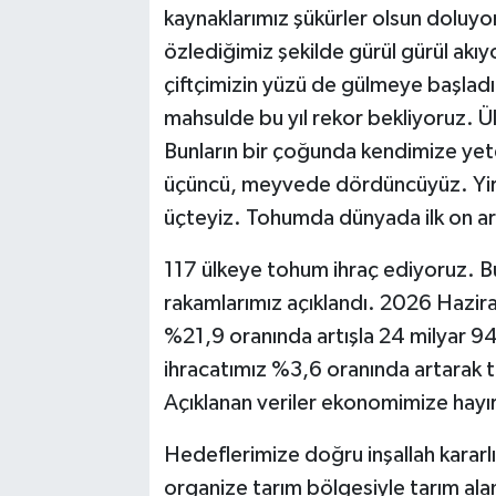
kaynaklarımız şükürler olsun doluyo
özlediğimiz şekilde gürül gürül akıy
çiftçimizin yüzü de gülmeye başlad
mahsulde bu yıl rekor bekliyoruz. Ü
Bunların bir çoğunda kendimize ye
üçüncü, meyvede dördüncüyüz. Yirmi
üçteyiz. Tohumda dünyada ilk on ar
117 ülkeye tohum ihraç ediyoruz. Bu
rakamlarımız açıklandı. 2026 Haziran
%21,9 oranında artışla 24 milyar 9
ihracatımız %3,6 oranında artarak t
Açıklanan veriler ekonomimize hayır
Hedeflerimize doğru inşallah kararl
organize tarım bölgesiyle tarım ala