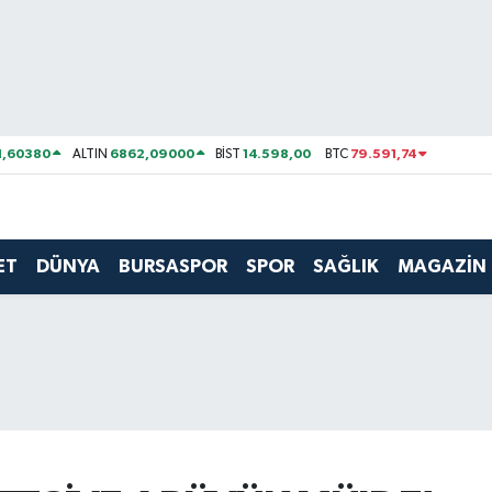
1,60380
6862,09000
14.598,00
79.591,74
ALTIN
BİST
BTC
ET
DÜNYA
BURSASPOR
SPOR
SAĞLIK
MAGAZİN