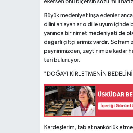
ekersen onu biçersin sözü milli haf
Büyük medeniyet inşa edenler ancak 
dilini anlayanlar o dille uyum içinde
yanında bir nimet medeniyeti de ola
değerli çiftçilerimiz vardır. Sofr
peynirimizden, zeytinimize kadar he
teri bulunuyor.
"DOĞAYI KİRLETMENİN BEDELİN
ÜSKÜDAR BEL
İçeriği Görünt
Kardeşlerim, tabiat nankörlük etme