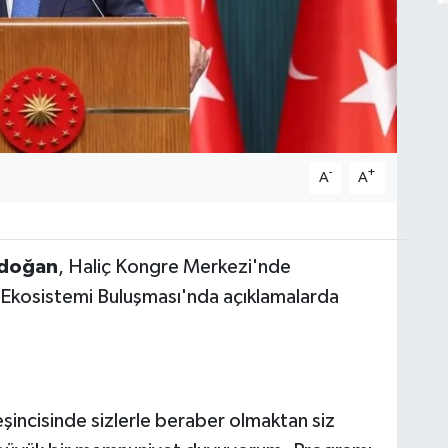
-
+
A
A
rdoğan
, Haliç Kongre Merkezi'nde
 Ekosistemi Buluşması'nda açıklamalarda
şincisinde sizlerle beraber olmaktan siz