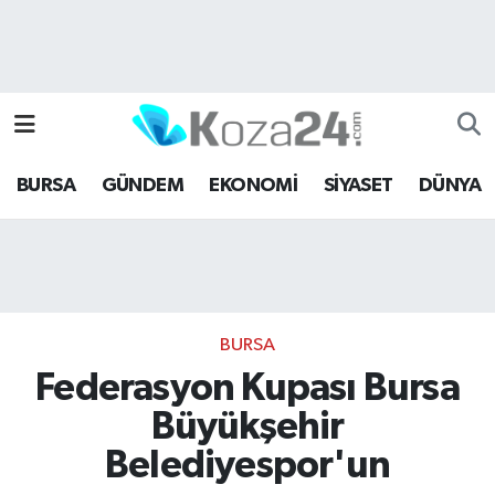
Bursa Nöbetçi Eczaneler
Bursa Hava Durumu
BURSA
GÜNDEM
EKONOMİ
SİYASET
DÜNYA
Bursa Namaz Vakitleri
Bursa Trafik Yoğunluk Haritası
Süper Lig Puan Durumu ve Fikstür
BURSA
Tüm Manşetler
Federasyon Kupası Bursa
Büyükşehir
Son Dakika Haberleri
Belediyespor'un
Haber Arşivi