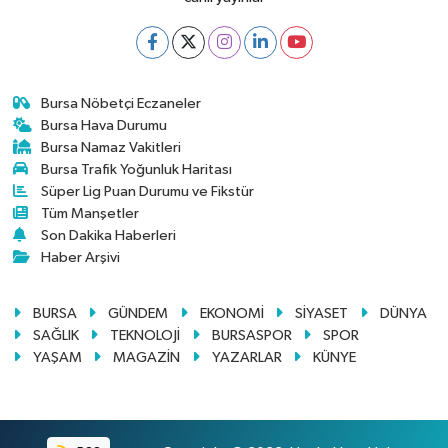
Bursa Nöbetçi Eczaneler
Bursa Hava Durumu
Bursa Namaz Vakitleri
Bursa Trafik Yoğunluk Haritası
Süper Lig Puan Durumu ve Fikstür
Tüm Manşetler
Son Dakika Haberleri
Haber Arşivi
BURSA
GÜNDEM
EKONOMİ
SİYASET
DÜNYA
SAĞLIK
TEKNOLOJİ
BURSASPOR
SPOR
YAŞAM
MAGAZİN
YAZARLAR
KÜNYE