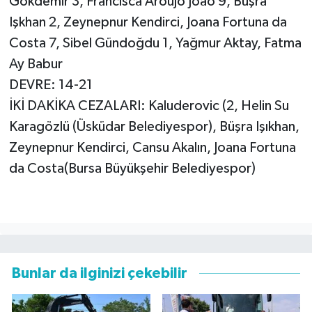
Gökdemir 3, Francisca Aroujo Joao 9, Büşra
Işkhan 2, Zeynepnur Kendirci, Joana Fortuna da
Costa 7, Sibel Gündoğdu 1, Yağmur Aktay, Fatma
Ay Babur
DEVRE: 14-21
İKİ DAKİKA CEZALARI: Kaluderovic (2, Helin Su
Karagözlü (Üsküdar Belediyespor), Büşra Işıkhan,
Zeynepnur Kendirci, Cansu Akalın, Joana Fortuna
da Costa(Bursa Büyükşehir Belediyespor)
Bunlar da ilginizi çekebilir