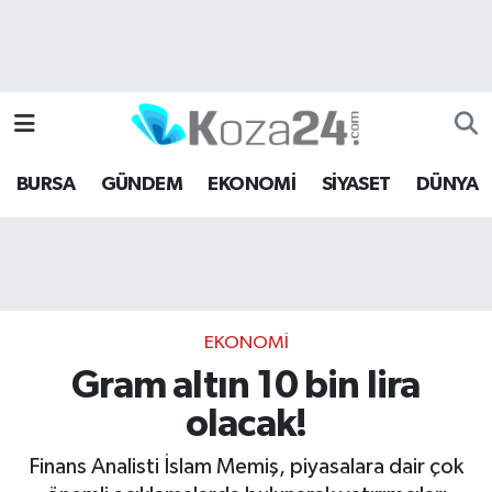
Bursa Nöbetçi Eczaneler
Bursa Hava Durumu
BURSA
GÜNDEM
EKONOMİ
SİYASET
DÜNYA
Bursa Namaz Vakitleri
Bursa Trafik Yoğunluk Haritası
Süper Lig Puan Durumu ve Fikstür
EKONOMİ
Tüm Manşetler
Gram altın 10 bin lira
olacak!
Son Dakika Haberleri
Finans Analisti İslam Memiş, piyasalara dair çok
Haber Arşivi