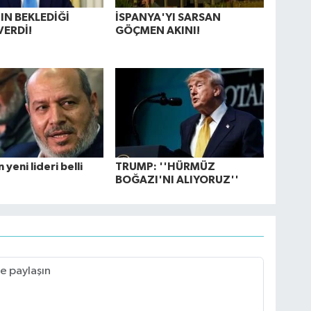
N BEKLEDİĞİ
İSPANYA'YI SARSAN
VERDİ!
GÖÇMEN AKINI!
yeni lideri belli
TRUMP: ''HÜRMÜZ
BOĞAZI'NI ALIYORUZ''