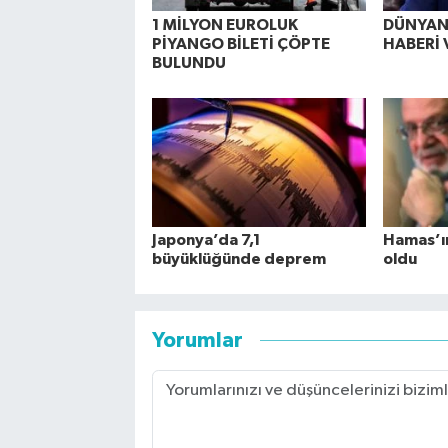
1 MİLYON EUROLUK
DÜNYANI
PİYANGO BİLETİ ÇÖPTE
HABERİ 
BULUNDU
Japonya’da 7,1
Hamas’ın 
büyüklüğünde deprem
oldu
Yorumlar