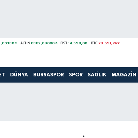
1,60380
6862,09000
14.598,00
79.591,74
ALTIN
BİST
BTC
ET
DÜNYA
BURSASPOR
SPOR
SAĞLIK
MAGAZİN