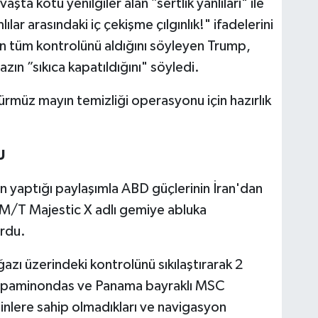
ta kötü yenilgiler alan ”sertlik yanlıları" ile
ılar arasındaki iç çekişme çılgınlık!" ifadelerini
ın tüm kontrolünü aldığını söyleyen Trump,
ın ”sıkıca kapatıldığını" söyledi.
rmüz mayın temizliği operasyonu için hazırlık
U
 yaptığı paylaşımla ABD güçlerinin İran'dan
i M/T Majestic X adlı gemiye abluka
rdu.
zı üzerindeki kontrolünü sıkılaştırarak 2
 Epaminondas ve Panama bayraklı MSC
izinlere sahip olmadıkları ve navigasyon