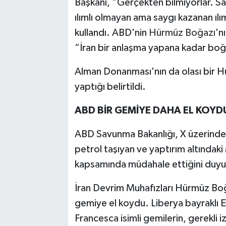
Başkanı, “Gerçekten bilmiyorlar. Savaş
ılımlı olmayan ama saygı kazanan ılıml
kullandı. ABD'nin
Hürmüz Boğazı
'n
“İran bir anlaşma yapana kadar boğaz
Alman Donanması'nın da olası bir Hü
yaptığı belirtildi.
ABD BİR GEMİYE DAHA EL KOYD
ABD Savunma Bakanlığı, X üzerinden
petrol taşıyan ve yaptırım altındak
kapsamında müdahale ettiğini duyu
İran Devrim Muhafızları Hürmüz Boğa
gemiye el koydu. Liberya bayraklı
Francesca isimli gemilerin, gerekli 