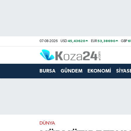
Bursa Nöbetçi Eczaneler
Bursa Hava Durumu
45,43620
53,38690
6
07-08-2026
USD
EUR
GBP
Bursa Namaz Vakitleri
Bursa Trafik Yoğunluk Haritası
BURSA
GÜNDEM
EKONOMİ
SİYAS
Süper Lig Puan Durumu ve Fikstür
Tüm Manşetler
Son Dakika Haberleri
DÜNYA
Haber Arşivi