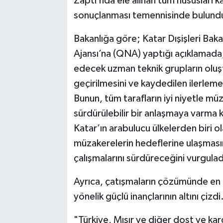
Zaptı’nda ele alınan tüm hususları k
sonuçlanması temennisinde bulund
Bakanlığa göre; Katar Dışişleri Bak
Ajansı’na (QNA) yaptığı açıklamada
edecek uzman teknik grupların oluş
geçirilmesini ve kaydedilen ilerleme
Bunun, tüm tarafların iyi niyetle m
sürdürülebilir bir anlaşmaya varma kar
Katar’ın arabulucu ülkelerden biri ola
müzakerelerin hedeflerine ulaşması
çalışmalarını sürdüreceğini vurgulad
Ayrıca, çatışmaların çözümünde en
yönelik güçlü inançlarının altını çizdi
"Türkiye, Mısır ve diğer dost ve kar