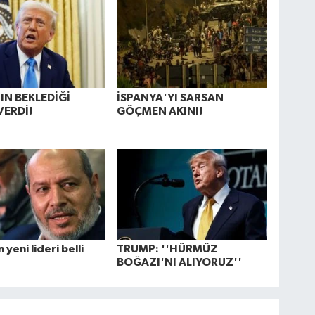
N BEKLEDİĞİ
İSPANYA'YI SARSAN
VERDİ!
GÖÇMEN AKINI!
yeni lideri belli
TRUMP: ''HÜRMÜZ
BOĞAZI'NI ALIYORUZ''