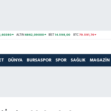
1,60380
6862,09000
14.598,00
79.591,74
ALTIN
BİST
BTC
ET
DÜNYA
BURSASPOR
SPOR
SAĞLIK
MAGAZİN