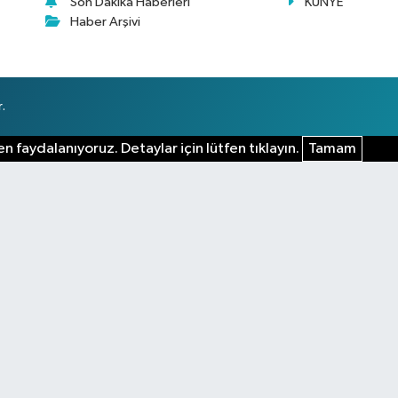
Son Dakika Haberleri
KÜNYE
Haber Arşivi
.
n faydalanıyoruz. Detaylar için lütfen tıklayın.
Tamam