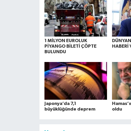
1 MİLYON EUROLUK
DÜNYANI
PİYANGO BİLETİ ÇÖPTE
HABERİ 
BULUNDU
Japonya’da 7,1
Hamas’ın 
büyüklüğünde deprem
oldu