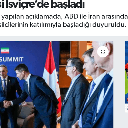
İsviçre’de başladı
n yapılan açıklamada, ABD ile İran arasınd
ilcilerinin katılımıyla başladığı duyuruldu.