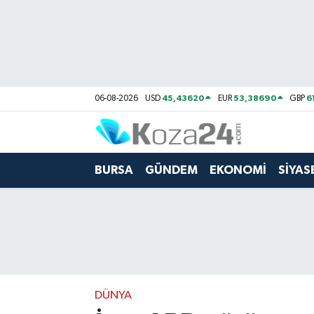
Bursa Nöbetçi Eczaneler
Bursa Hava Durumu
45,43620
53,38690
6
06-08-2026
USD
EUR
GBP
Bursa Namaz Vakitleri
Bursa Trafik Yoğunluk Haritası
BURSA
GÜNDEM
EKONOMİ
SİYAS
Süper Lig Puan Durumu ve Fikstür
Tüm Manşetler
Son Dakika Haberleri
DÜNYA
Haber Arşivi