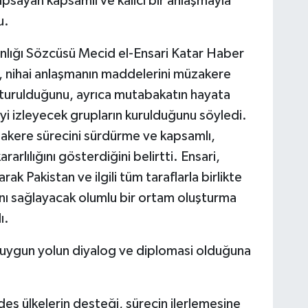
apsayan kapsamlı ve kalıcı bir anlaşmayla
u.
anlığı Sözcüsü Mecid el-Ensari Katar Haber
, nihai anlaşmanın maddelerini müzakere
turulduğunu, ayrıca mutabakatın hayata
yi izleyecek grupların kurulduğunu söyledi.
üzakere sürecini sürdürme ve kapsamlı,
arlılığını gösterdiğini belirtti. Ensari,
rak Pakistan ve ilgili tüm taraflarla birlikte
nı sağlayacak olumlu bir ortam oluşturma
ı.
 uygun yolun diyalog ve diplomasi olduğuna
.
deş ülkelerin desteği, sürecin ilerlemesine