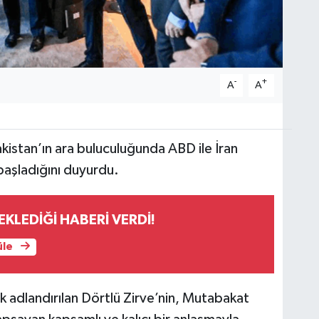
-
+
A
A
Pakistan’ın ara buluculuğunda ABD ile İran
başladığını duyurdu.
KLEDİĞİ HABERİ VERDİ!
üle
k adlandırılan Dörtlü Zirve’nin, Mutabakat