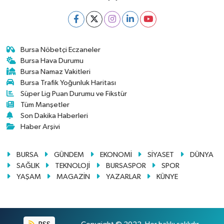
Bursa Nöbetçi Eczaneler
Bursa Hava Durumu
Bursa Namaz Vakitleri
Bursa Trafik Yoğunluk Haritası
Süper Lig Puan Durumu ve Fikstür
Tüm Manşetler
Son Dakika Haberleri
Haber Arşivi
BURSA
GÜNDEM
EKONOMİ
SİYASET
DÜNYA
SAĞLIK
TEKNOLOJİ
BURSASPOR
SPOR
YAŞAM
MAGAZİN
YAZARLAR
KÜNYE