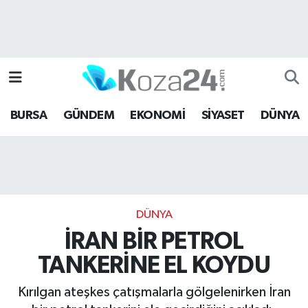
Bursa Nöbetçi Eczaneler
Bursa Hava Durumu
BURSA
GÜNDEM
EKONOMİ
SİYASET
DÜNYA
Bursa Namaz Vakitleri
Bursa Trafik Yoğunluk Haritası
Süper Lig Puan Durumu ve Fikstür
DÜNYA
Tüm Manşetler
İRAN BİR PETROL
TANKERİNE EL KOYDU
Son Dakika Haberleri
Kırılgan ateşkes çatışmalarla gölgelenirken İran
Haber Arşivi