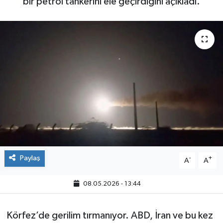
bir petrol tankerini ele geçirdiğini açıkladı.
Paylaş
-
+
A
A
08.05.2026 - 13:44
Körfez’de gerilim tırmanıyor. ABD, İran ve bu kez