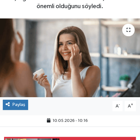
önemli olduğunu söyledi.
Paylaş
-
+
A
A
10.05.2026 - 10:16