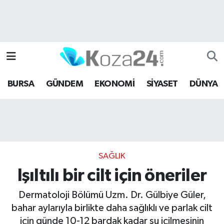
Bursa Nöbetçi Eczaneler
Bursa Hava Durumu
BURSA
GÜNDEM
EKONOMİ
SİYASET
DÜNYA
Bursa Namaz Vakitleri
Bursa Trafik Yoğunluk Haritası
Süper Lig Puan Durumu ve Fikstür
SAĞLIK
Tüm Manşetler
Işıltılı bir cilt için öneriler
Son Dakika Haberleri
Dermatoloji Bölümü Uzm. Dr. Gülbiye Güler,
bahar aylarıyla birlikte daha sağlıklı ve parlak cilt
Haber Arşivi
için günde 10-12 bardak kadar su içilmesinin