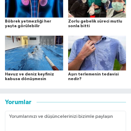
Böbrek yetmezliği her
Zorlu gebelik süreci mutlu
yaşta görülebilir
sonla bitti
Havuz ve deniz keyfiniz
Aşırı terlemenin tedavisi
kabusa dönüşmesin
nedir?
Yorumlar