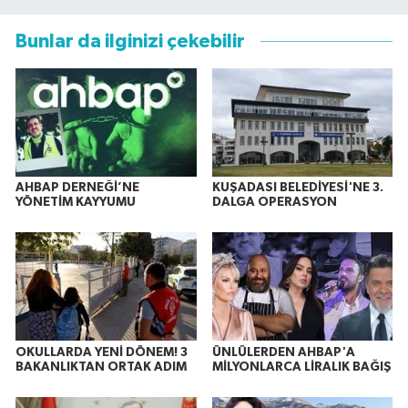
Bunlar da ilginizi çekebilir
AHBAP DERNEĞİ’NE
KUŞADASI BELEDİYESİ'NE 3.
YÖNETİM KAYYUMU
DALGA OPERASYON
OKULLARDA YENİ DÖNEM! 3
ÜNLÜLERDEN AHBAP'A
BAKANLIKTAN ORTAK ADIM
MİLYONLARCA LİRALIK BAĞIŞ