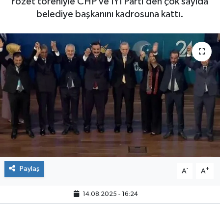
rozet töreniyle CHP ve İYİ Parti’den çok sayıda
belediye başkanını kadrosuna kattı.
Paylaş
-
+
A
A
14.08.2025 - 16:24