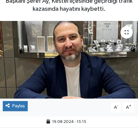
Başkanı Şeref Ay, Kestel ilçesinde geçirdiği trafik
kazasında hayatını kaybetti.
Paylaş
-
+
A
A
19.08.2024 - 15:15