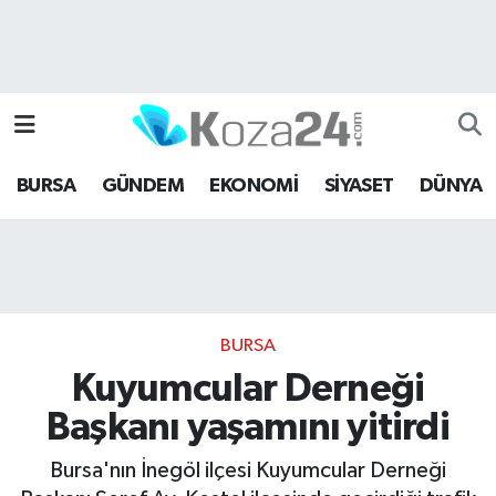
Bursa Nöbetçi Eczaneler
Bursa Hava Durumu
BURSA
GÜNDEM
EKONOMİ
SİYASET
DÜNYA
Bursa Namaz Vakitleri
Bursa Trafik Yoğunluk Haritası
Süper Lig Puan Durumu ve Fikstür
BURSA
Tüm Manşetler
Kuyumcular Derneği
Başkanı yaşamını yitirdi
Son Dakika Haberleri
Bursa'nın İnegöl ilçesi Kuyumcular Derneği
Haber Arşivi