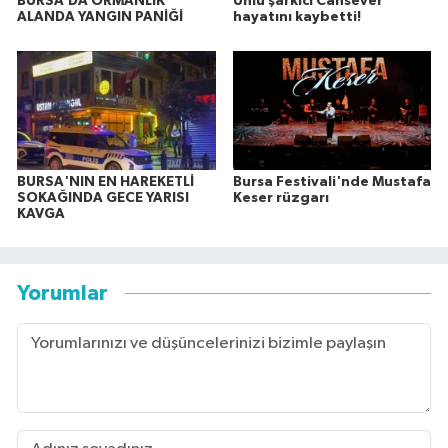
BURSA’DA ORMANLIK
Ünlü şarkıcı Cansever
ALANDA YANGIN PANİĞİ
hayatını kaybetti!
BURSA'NIN EN HAREKETLİ
Bursa Festivali'nde Mustafa
SOKAĞINDA GECE YARISI
Keser rüzgarı
KAVGA
Yorumlar