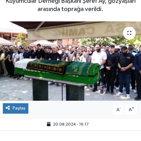
Kuyumcular Derneği Başkanı Şeref Ay, gözyaşları
arasında toprağa verildi.
Paylaş
-
+
A
A
20.08.2024 - 16:17