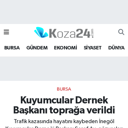
Bursa Nöbetçi Eczaneler
Bursa Hava Durumu
BURSA
GÜNDEM
EKONOMİ
SİYASET
DÜNYA
Bursa Namaz Vakitleri
Bursa Trafik Yoğunluk Haritası
Süper Lig Puan Durumu ve Fikstür
BURSA
Tüm Manşetler
Kuyumcular Dernek
Başkanı toprağa verildi
Son Dakika Haberleri
Trafik kazasında hayatını kaybeden İnegöl
Haber Arşivi