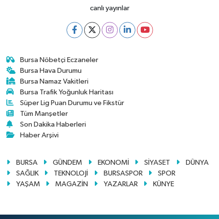
canlı yayınlar
Bursa Nöbetçi Eczaneler
Bursa Hava Durumu
Bursa Namaz Vakitleri
Bursa Trafik Yoğunluk Haritası
Süper Lig Puan Durumu ve Fikstür
Tüm Manşetler
Son Dakika Haberleri
Haber Arşivi
BURSA
GÜNDEM
EKONOMİ
SİYASET
DÜNYA
SAĞLIK
TEKNOLOJİ
BURSASPOR
SPOR
YAŞAM
MAGAZİN
YAZARLAR
KÜNYE