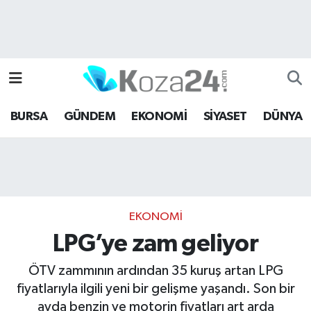
Bursa Nöbetçi Eczaneler
Bursa Hava Durumu
BURSA
GÜNDEM
EKONOMİ
SİYASET
DÜNYA
Bursa Namaz Vakitleri
Bursa Trafik Yoğunluk Haritası
Süper Lig Puan Durumu ve Fikstür
EKONOMİ
Tüm Manşetler
LPG’ye zam geliyor
Son Dakika Haberleri
ÖTV zammının ardından 35 kuruş artan LPG
fiyatlarıyla ilgili yeni bir gelişme yaşandı. Son bir
Haber Arşivi
ayda benzin ve motorin fiyatları art arda