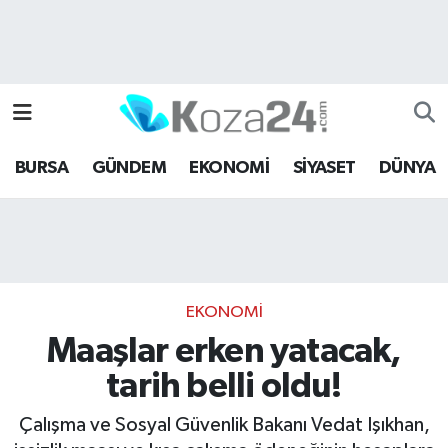
Bursa Nöbetçi Eczaneler
Bursa Hava Durumu
BURSA
GÜNDEM
EKONOMİ
SİYASET
DÜNYA
Bursa Namaz Vakitleri
Bursa Trafik Yoğunluk Haritası
Süper Lig Puan Durumu ve Fikstür
EKONOMİ
Tüm Manşetler
Maaşlar erken yatacak,
tarih belli oldu!
Son Dakika Haberleri
Çalışma ve Sosyal Güvenlik Bakanı Vedat Işıkhan,
Haber Arşivi