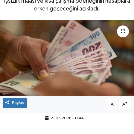
işsizlik maaşı ve kısa çalışma ödeneğinin hesaplara
erken geçeceğini açıkladı.
Paylaş
-
+
A
A
21.05.2026 - 11:44