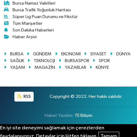
Bursa Namaz Vakitleri
Bursa Trafik Yoğunluk Haritası
Süper Lig Puan Durumu ve Fikstür
Tüm Manşetler
Son Dakika Haberleri
Haber Arşivi
BURSA
GÜNDEM
EKONOMİ
SİYASET
DÜNYA
SAĞLIK
TEKNOLOJİ
BURSASPOR
SPOR
YAŞAM
MAGAZİN
YAZARLAR
KÜNYE
RSS
Copyright © 2022. Her hakkı saklıdır.
Haber Yazılımı:
TE Bilişim
En iyi site deneyimi sağlamak için çerezlerden
faydalanıyoruz. Detaylar için lütfen tıklayın.
Tamam