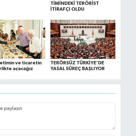
TİMİNDEKİ TERÖRİST
İTİRAFÇI OLDU
etimin ve ticaretin
TERÖRSÜZ TÜRKİYE’DE
rlikte açacağız
YASAL SÜREÇ BAŞLIYOR