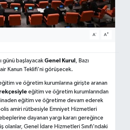
-
+
A
A
lı günü başlayacak
Genel Kurul
, Bazı
air Kanun Teklifi'ni görüşecek.
eğitim ve öğretim kurumlarına girişte aranan
erekçesiyle
eğitim ve öğretim kurumlarından
a istinaden eğitim ve öğretime devam ederek
lis amiri rütbesiyle Emniyet Hizmetleri
 sebeplerine dayanan yargı kararı gereğince
ş olanlar, Genel İdare Hizmetleri Sınıfı'ndaki