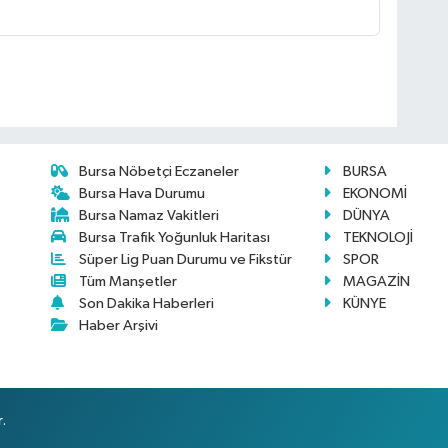
Bursa Nöbetçi Eczaneler
BURSA
Bursa Hava Durumu
EKONOMİ
Bursa Namaz Vakitleri
DÜNYA
Bursa Trafik Yoğunluk Haritası
TEKNOLOJİ
Süper Lig Puan Durumu ve Fikstür
SPOR
Tüm Manşetler
MAGAZİN
Son Dakika Haberleri
KÜNYE
Haber Arşivi
.