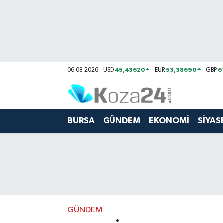
Bursa Nöbetçi Eczaneler
Bursa Hava Durumu
45,43620
53,38690
6
06-08-2026
USD
EUR
GBP
Bursa Namaz Vakitleri
Bursa Trafik Yoğunluk Haritası
BURSA
GÜNDEM
EKONOMİ
SİYAS
Süper Lig Puan Durumu ve Fikstür
Tüm Manşetler
Son Dakika Haberleri
GÜNDEM
Haber Arşivi