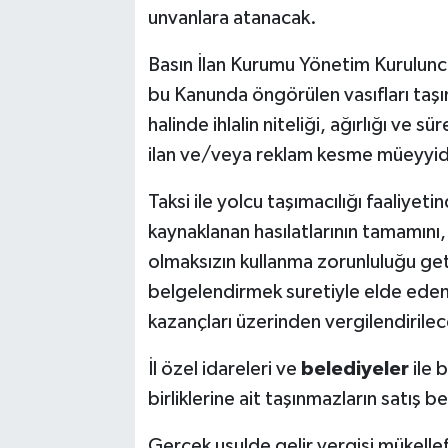
unvanlara atanacak.
Basın İlan Kurumu Yönetim Kurulunca
bu Kanunda öngörülen vasıfları taş
halinde ihlalin niteliği, ağırlığı ve
ilan ve/veya reklam kesme müeyyide
Taksi ile yolcu taşımacılığı faaliyet
kaynaklanan hasılatlarının tamamını,
olmaksızın kullanma zorunluluğu getir
belgelendirmek suretiyle elde edenl
kazançları üzerinden vergilendirilec
İl özel idareleri ve
belediyeler
ile 
birliklerine ait taşınmazların satış 
Gerçek usulde gelir vergisi mükellef