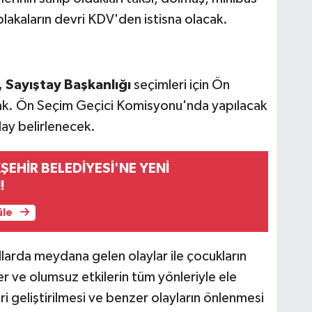
 plakaların devri KDV'den istisna olacak.
Sayıştay Başkanlığı
seçimleri için Ön
ak. Ön Seçim Geçici Komisyonu'nda yapılacak
day belirlenecek.
ŞEHİR BELEDİYESİ'NE YENİ
!
üle
larda meydana gelen olaylar ile çocukların
kler ve olumsuz etkilerin tüm yönleriyle ele
ri geliştirilmesi ve benzer olayların önlenmesi