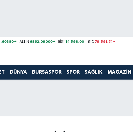
1,60380
6862,09000
14.598,00
79.591,74
ALTIN
BİST
BTC
ET
DÜNYA
BURSASPOR
SPOR
SAĞLIK
MAGAZİN