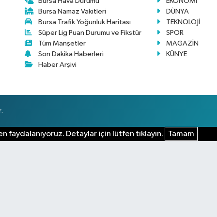
Bursa Hava Durumu
EKONOMİ
Bursa Namaz Vakitleri
DÜNYA
Bursa Trafik Yoğunluk Haritası
TEKNOLOJİ
Süper Lig Puan Durumu ve Fikstür
SPOR
Tüm Manşetler
MAGAZİN
Son Dakika Haberleri
KÜNYE
Haber Arşivi
.
n faydalanıyoruz. Detaylar için lütfen tıklayın.
Tamam