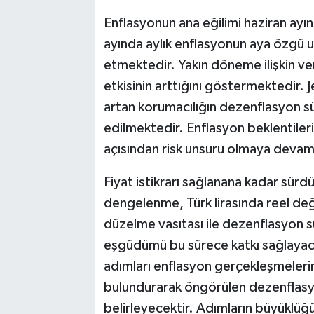
Enflasyonun ana eğilimi haziran ayı
ayında aylık enflasyonun aya özgü un
etmektedir. Yakın döneme ilişkin ver
etkisinin arttığını göstermektedir. J
artan korumacılığın dezenflasyon sür
edilmektedir. Enflasyon beklentileri
açısından risk unsuru olmaya deva
Fiyat istikrarı sağlanana kadar sürdü
dengelenme, Türk lirasında reel de
düzelme vasıtası ile dezenflasyon sü
eşgüdümü bu sürece katkı sağlayacaktı
adımları enflasyon gerçekleşmelerini
bulundurarak öngörülen dezenflasyon
belirleyecektir. Adımların büyüklüğ