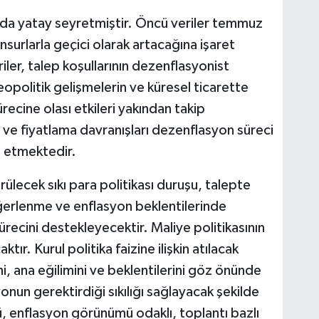
nda yatay seyretmiştir. Öncü veriler temmuz
surlarla geçici olarak artacağına işaret
iler, talep koşullarının dezenflasyonist
eopolitik gelişmelerin ve küresel ticarette
ecine olası etkileri yakından takip
 ve fiyatlama davranışları dezenflasyon süreci
m etmektedir.
rülecek sıkı para politikası duruşu, talepte
ğerlenme ve enflasyon beklentilerinde
recini destekleyecektir. Maliye politikasının
r. Kurul politika faizine ilişkin atılacak
, ana eğilimini ve beklentilerini göz önünde
un gerektirdiği sıkılığı sağlayacak şekilde
ü, enflasyon görünümü odaklı, toplantı bazlı