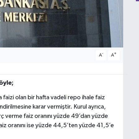
-
+
A
A
öyle;
a faizi olan bir hafta vadeli repo ihale faiz
irilmesine karar vermiştir. Kurul ayrıca,
ç verme faiz oranını yüzde 49’dan yüzde
iz oranını ise yüzde 44,5’ten yüzde 41,5’e