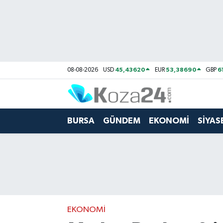
Bursa Nöbetçi Eczaneler
Bursa Hava Durumu
45,43620
53,38690
6
08-08-2026
USD
EUR
GBP
Bursa Namaz Vakitleri
Bursa Trafik Yoğunluk Haritası
BURSA
GÜNDEM
EKONOMİ
SİYAS
Süper Lig Puan Durumu ve Fikstür
Tüm Manşetler
Son Dakika Haberleri
EKONOMİ
Haber Arşivi