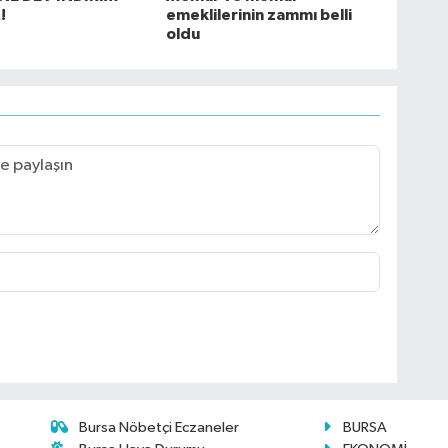
!
emeklilerinin zammı belli
oldu
Bursa Nöbetçi Eczaneler
BURSA