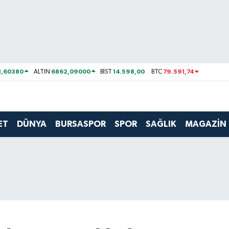
1,60380
6862,09000
14.598,00
79.591,74
ALTIN
BİST
BTC
ET
DÜNYA
BURSASPOR
SPOR
SAĞLIK
MAGAZİN