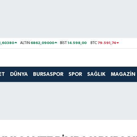
1,60380
6862,09000
14.598,00
79.591,74
ALTIN
BİST
BTC
ET
DÜNYA
BURSASPOR
SPOR
SAĞLIK
MAGAZİN