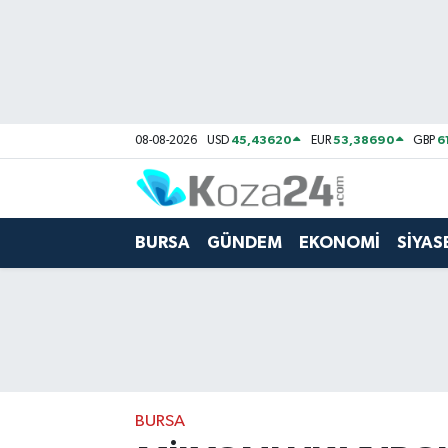
Bursa Nöbetçi Eczaneler
Bursa Hava Durumu
45,43620
53,38690
6
08-08-2026
USD
EUR
GBP
Bursa Namaz Vakitleri
Bursa Trafik Yoğunluk Haritası
BURSA
GÜNDEM
EKONOMİ
SİYAS
Süper Lig Puan Durumu ve Fikstür
Tüm Manşetler
Son Dakika Haberleri
BURSA
Haber Arşivi