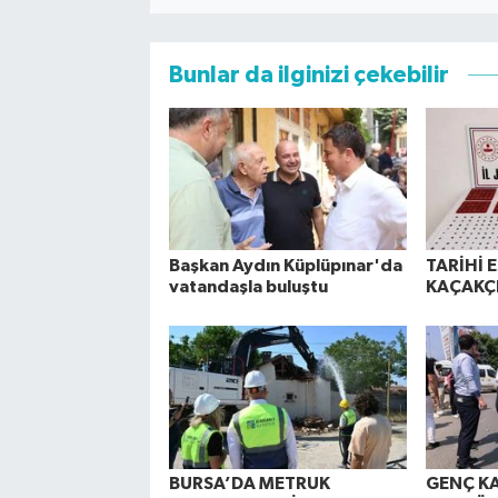
Bunlar da ilginizi çekebilir
Başkan Aydın Küplüpınar'da
TARİHİ 
vatandaşla buluştu
KAÇAKÇI
BURSA’DA METRUK
GENÇ K