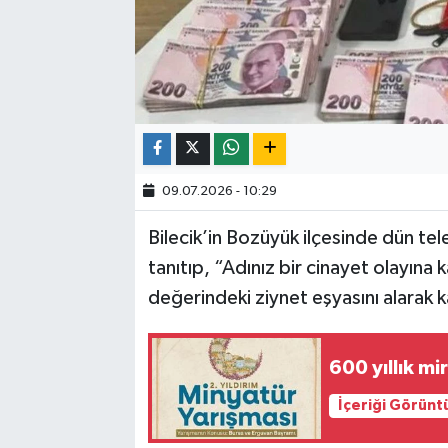
09.07.2026 - 10:29
Bilecik’in Bozüyük ilçesinde dün tele
tanıtıp, “Adınız bir cinayet olayına
değerindeki ziynet eşyasını alarak k
600 yıllık m
İçeriği Görünt