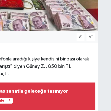
-
+
A
A
fonla aradığı kişiye kendisini binbaşı olarak
 karıştı” diyen Güney Z., 850 bin TL
açtı.
iras sanatla geleceğe taşınıyor
üle