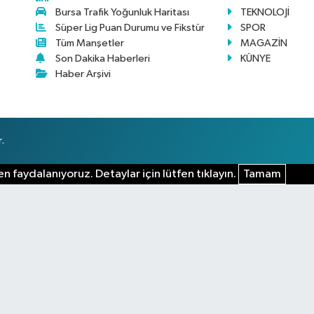
Bursa Trafik Yoğunluk Haritası
TEKNOLOJİ
Süper Lig Puan Durumu ve Fikstür
SPOR
Tüm Manşetler
MAGAZİN
Son Dakika Haberleri
KÜNYE
Haber Arşivi
.
n faydalanıyoruz. Detaylar için lütfen tıklayın.
Tamam