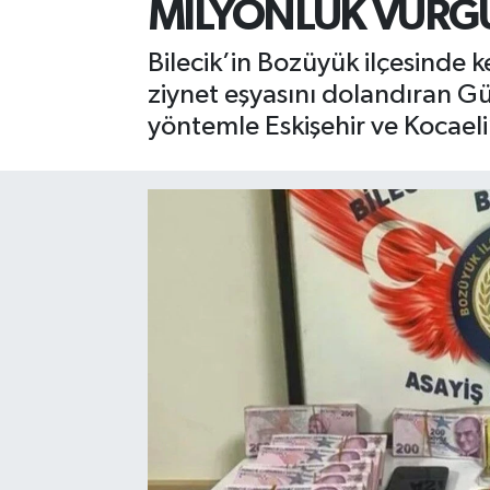
MİLYONLUK VURGU
Bilecik’in Bozüyük ilçesinde k
ziynet eşyasını dolandıran Gü
yöntemle Eskişehir ve Kocaeli