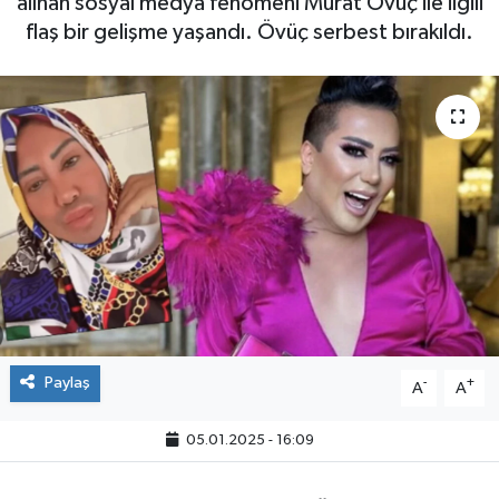
alınan sosyal medya fenomeni Murat Övüç ile ilgili
flaş bir gelişme yaşandı. Övüç serbest bırakıldı.
Paylaş
-
+
A
A
05.01.2025 - 16:09