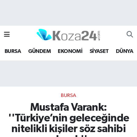
Bursa Nöbetçi Eczaneler
Bursa Hava Durumu
BURSA
GÜNDEM
EKONOMİ
SİYASET
DÜNYA
Bursa Namaz Vakitleri
Bursa Trafik Yoğunluk Haritası
Süper Lig Puan Durumu ve Fikstür
BURSA
Tüm Manşetler
Mustafa Varank:
''Türkiye’nin geleceğinde
Son Dakika Haberleri
nitelikli kişiler söz sahibi
Haber Arşivi