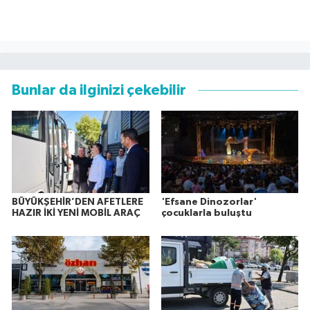
Bunlar da ilginizi çekebilir
BÜYÜKŞEHİR’DEN AFETLERE
'Efsane Dinozorlar'
HAZIR İKİ YENİ MOBİL ARAÇ
çocuklarla buluştu