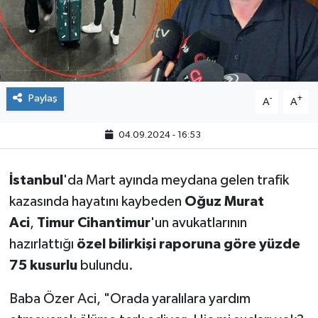
Paylaş
-
+
A
A
04.09.2024 - 16:53
İstanbul
'da Mart ayında meydana gelen trafik
kazasında hayatını kaybeden
Oğuz Murat
Aci
,
Timur Cihantimur
'un avukatlarının
hazırlattığı
özel bilirkişi raporuna göre yüzde
75 kusurlu
bulundu.
Baba Özer Aci, "Orada yaralılara yardım