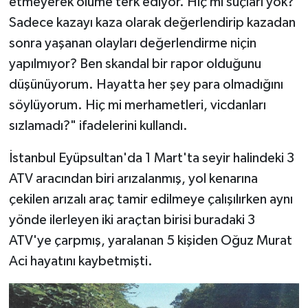
etmeyerek ölüme terk ediyor. Hiç mi suçları yok?
Sadece kazayı kaza olarak değerlendirip kazadan
sonra yaşanan olayları değerlendirme niçin
yapılmıyor? Ben skandal bir rapor olduğunu
düşünüyorum. Hayatta her şey para olmadığını
söylüyorum. Hiç mi merhametleri, vicdanları
sızlamadı?" ifadelerini kullandı.
İstanbul Eyüpsultan'da 1 Mart'ta seyir halindeki 3
ATV aracından biri arızalanmış, yol kenarına
çekilen arızalı araç tamir edilmeye çalışılırken aynı
yönde ilerleyen iki araçtan birisi buradaki 3
ATV'ye çarpmış, yaralanan 5 kişiden Oğuz Murat
Aci hayatını kaybetmişti.