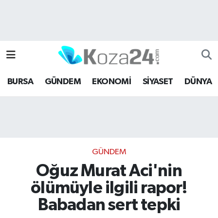
Bursa Nöbetçi Eczaneler
Bursa Hava Durumu
BURSA
GÜNDEM
EKONOMİ
SİYASET
DÜNYA
Bursa Namaz Vakitleri
Bursa Trafik Yoğunluk Haritası
Süper Lig Puan Durumu ve Fikstür
GÜNDEM
Tüm Manşetler
Oğuz Murat Aci'nin
ölümüyle ilgili rapor!
Son Dakika Haberleri
Babadan sert tepki
Haber Arşivi