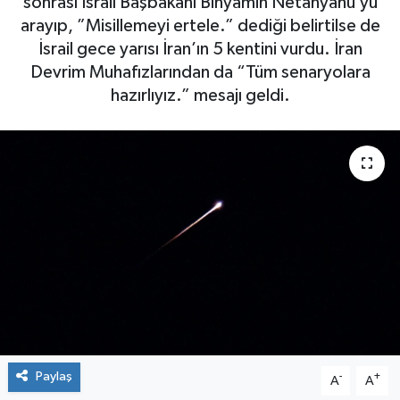
sonrası İsrail Başbakanı Binyamin Netanyahu’yu
arayıp, ”Misillemeyi ertele.” dediği belirtilse de
İsrail gece yarısı İran’ın 5 kentini vurdu. İran
Devrim Muhafızlarından da “Tüm senaryolara
hazırlıyız.” mesajı geldi.
Paylaş
-
+
A
A