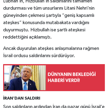
Lübnan’ın, Hizbullah’ın saldırılarını tamamen
durdurması ve tüm unsurlarını Litani Nehri’nin
güneyinden çekmesi şartıyla “geniş kapsamlı
ateşkes” konusunda mutabakata vardığını
duyurmuştu. Hizbullah ise şartlı ateşkesi
reddettiğini açıklamıştı.
Ancak duyurulan ateşkes anlaşmalarına rağmen
İsrail ordusu saldırılarını sürdürüyor.
DÜNYANIN BEKLEDİĞİ
HABERİ VERDİ!
İRAN’DAN SALDIRI
Son saldırıların ardından İran da pazar günü İsrail’e