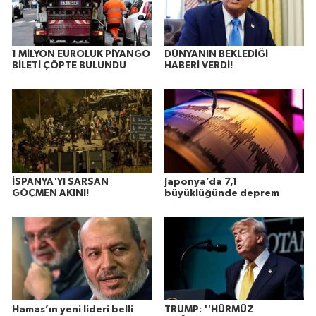
1 MİLYON EUROLUK PİYANGO
DÜNYANIN BEKLEDİĞİ
BİLETİ ÇÖPTE BULUNDU
HABERİ VERDİ!
İSPANYA'YI SARSAN
Japonya’da 7,1
GÖÇMEN AKINI!
büyüklüğünde deprem
Hamas’ın yeni lideri belli
TRUMP: ''HÜRMÜZ