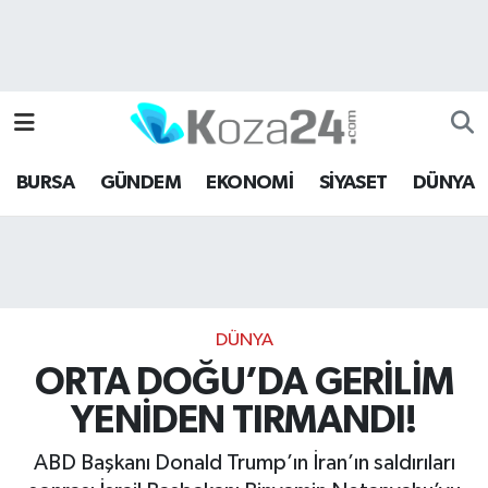
Bursa Nöbetçi Eczaneler
Bursa Hava Durumu
BURSA
GÜNDEM
EKONOMİ
SİYASET
DÜNYA
Bursa Namaz Vakitleri
Bursa Trafik Yoğunluk Haritası
Süper Lig Puan Durumu ve Fikstür
DÜNYA
Tüm Manşetler
ORTA DOĞU’DA GERİLİM
YENİDEN TIRMANDI!
Son Dakika Haberleri
ABD Başkanı Donald Trump’ın İran’ın saldırıları
Haber Arşivi