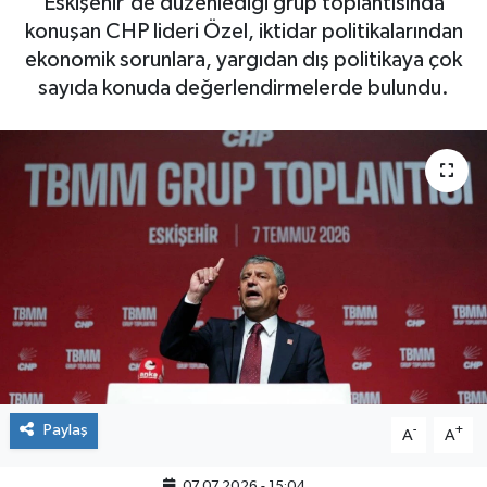
Eskişehir'de düzenlediği grup toplantısında
konuşan CHP lideri Özel, iktidar politikalarından
ekonomik sorunlara, yargıdan dış politikaya çok
sayıda konuda değerlendirmelerde bulundu.
Paylaş
-
+
A
A
07.07.2026 - 15:04