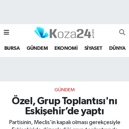
Bursa Nöbetçi Eczaneler
Bursa Hava Durumu
BURSA
GÜNDEM
EKONOMİ
SİYASET
DÜNYA
Bursa Namaz Vakitleri
Bursa Trafik Yoğunluk Haritası
Süper Lig Puan Durumu ve Fikstür
GÜNDEM
Tüm Manşetler
Özel, Grup Toplantısı'nı
Eskişehir’de yaptı
Son Dakika Haberleri
Partisinin, Meclis'in kapalı olması gerekçesiyle
Haber Arşivi