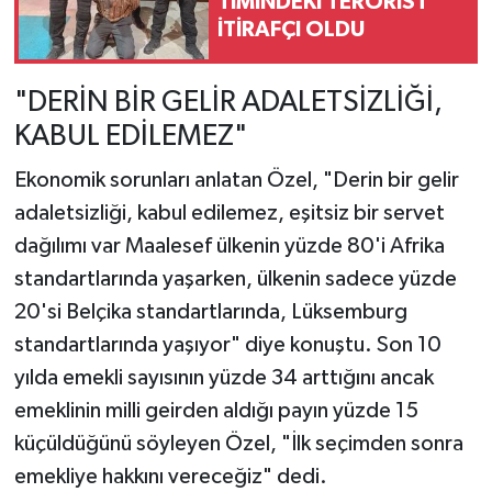
TİMİNDEKİ TERÖRİST
İTİRAFÇI OLDU
"DERİN BİR GELİR ADALETSİZLİĞİ,
KABUL EDİLEMEZ"
Ekonomik sorunları anlatan Özel, "Derin bir gelir
adaletsizliği, kabul edilemez, eşitsiz bir servet
dağılımı var Maalesef ülkenin yüzde 80'i Afrika
standartlarında yaşarken, ülkenin sadece yüzde
20'si Belçika standartlarında, Lüksemburg
standartlarında yaşıyor" diye konuştu. Son 10
yılda emekli sayısının yüzde 34 arttığını ancak
emeklinin milli geirden aldığı payın yüzde 15
küçüldüğünü söyleyen Özel, "İlk seçimden sonra
emekliye hakkını vereceğiz" dedi.