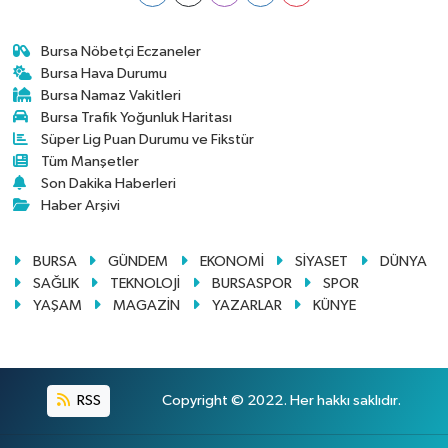
Bursa Nöbetçi Eczaneler
Bursa Hava Durumu
Bursa Namaz Vakitleri
Bursa Trafik Yoğunluk Haritası
Süper Lig Puan Durumu ve Fikstür
Tüm Manşetler
Son Dakika Haberleri
Haber Arşivi
BURSA
GÜNDEM
EKONOMİ
SİYASET
DÜNYA
SAĞLIK
TEKNOLOJİ
BURSASPOR
SPOR
YAŞAM
MAGAZİN
YAZARLAR
KÜNYE
RSS
Copyright © 2022. Her hakkı saklıdır.