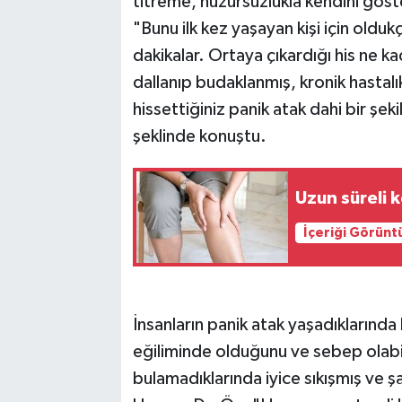
titreme, huzursuzlukla kendini göst
"Bunu ilk kez yaşayan kişi için oldu
dakikalar. Ortaya çıkardığı his ne k
dallanıp budaklanmış, kronik hastal
hissettiğiniz panik atak dahi bir şeki
şeklinde konuştu.
Uzun süreli k
İçeriği Görünt
İnsanların panik atak yaşadıkları
eğiliminde olduğunu ve sebep olabil
bulamadıklarında iyice sıkışmış ve şaş