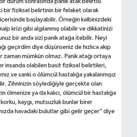
ir durum sonrasında panik atak belirtisi
r fiziksel belirtinin bir felaket olarak
çerisinde başlayabilir. Örneğin kalbinizdeki
 kalp krizi gibi algılanmış olabilir ve dikkatinizi
z bir anda sizi panik atağa itebilir. Neyi
ğı geçirdim diye düşünseniz de hızlıca akıp
er zaman mümkün olmaz. Panik atağı ortaya
insanda olabilen basit fiziksel belirtileri,
amız ve sanki o ölümcül hastalığa yakalanmışız
ir. Zihninizin söylediğiyle gerçekte olan
izin ölmenize ya da kalıcı, ölümcül bir hastalığa
korku, kaygı, mutsuzluk bunlar birer
ızda havadaki bulutlar gibi gelir geçer" diye