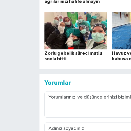
ağrılarınızı hafife almayın
Zorlu gebelik süreci mutlu
Havuz ve
sonla bitti
kabusa 
Yorumlar