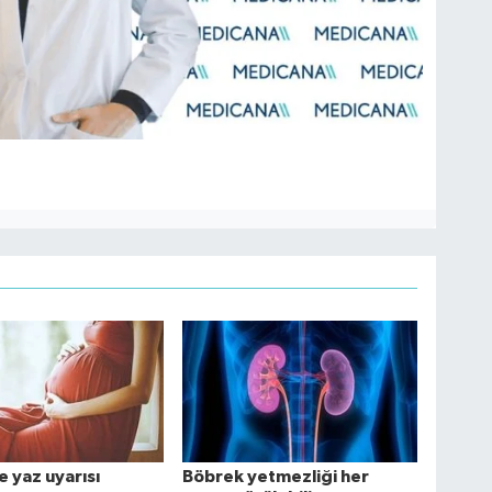
 yaz uyarısı
Böbrek yetmezliği her