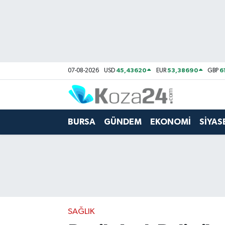
Bursa Nöbetçi Eczaneler
Bursa Hava Durumu
45,43620
53,38690
6
07-08-2026
USD
EUR
GBP
Bursa Namaz Vakitleri
Bursa Trafik Yoğunluk Haritası
BURSA
GÜNDEM
EKONOMİ
SİYAS
Süper Lig Puan Durumu ve Fikstür
Tüm Manşetler
Son Dakika Haberleri
SAĞLIK
Haber Arşivi