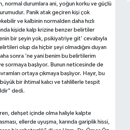
n, normal durumlara ani, yoğun korku ve güçlü
i durumudur. Panik atak geçiren kişi çok
kebilir ve kalbinin normalden daha hızlı
sında kişide kalp krizine benzer belirtiler
nin bir şeyin yok, psikiyatriye git' cevabıyla
belirtileri olup da hiçbir şeyi olmadığını duyan
 Daha sonra 'ne yani benim bu belirtilerim
e sormaya başlıyor. Bunun neticesinde de
ramları ortaya çıkmaya başlıyor. Hayır, bu
üyük bir ihtimal kalıcı ve tahlillerle tespit
ldir" dedi.
en, dehşet içinde olma haliyle kalpte
sması, ellerde uyuşma, karında gariplik hissi,