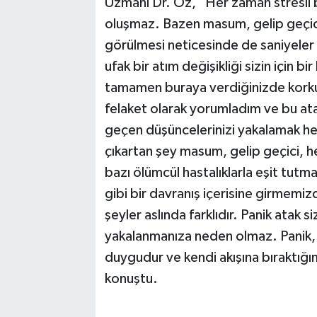
Uzmanı Dr. Öz, "Her zaman stresli b
oluşmaz. Bazen masum, gelip geçici bi
görülmesi neticesinde de saniyeler i
ufak bir atım değişikliği sizin için bir
tamamen buraya verdiğinizde korkunu
felaket olarak yorumladım ve bu ata
geçen düşüncelerinizi yakalamak h
çıkartan şey masum, gelip geçici, her 
bazı ölümcül hastalıklarla eşit tutm
gibi bir davranış içerisine girmemizd
şeyler aslında farklıdır. Panik atak s
yakalanmanıza neden olmaz. Panik, 
duygudur ve kendi akışına bıraktığım
konuştu.