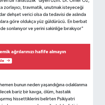
eren bir rahatsızlık" diyen Uzm. Dr. Ömer Öz,
kça zorlayıcı, travmatik, unutmak isteyeceği
adar dehşet verici olsa da tedavisi de aslında
ıklara göre oldukça yüz güldürücü. En berbat
lde sonlanıyor ve yerini sakinliğe bırakıyor"
emik ağrılarınızı hafife almayın
üle
nda hemen bunun neden yaşandığına odaklanma
ecek bariz bir kavga, ölüm, hastalık
ırmış hissettiklerini belirten Psikiyatri