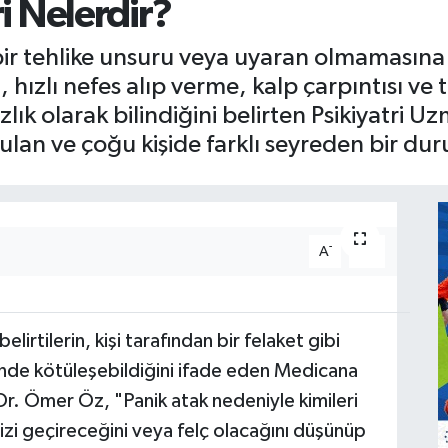
ri Nelerdir?
bir tehlike unsuru veya uyaran olmamasın
, hızlı nefes alıp verme, kalp çarpıntısı v
ızlık olarak bilindiğini belirten Psikiyatri
ulan ve çoğu kişide farklı seyreden bir du
-
+
A
A
belirtilerin, kişi tarafından bir felaket gibi
inde kötüleşebildiğini ifade eden Medicana
r. Ömer Öz, "Panik atak nedeniyle kimileri
krizi geçireceğini veya felç olacağını düşünüp