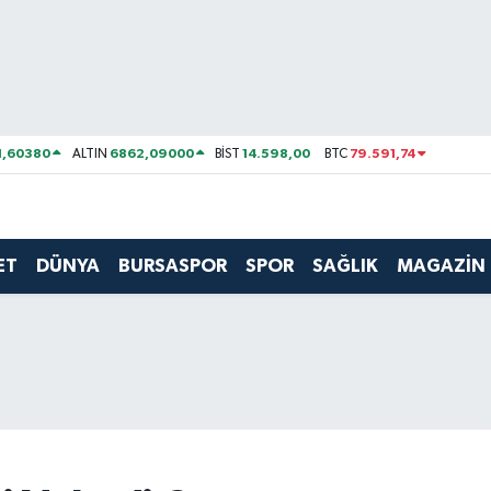
1,60380
6862,09000
14.598,00
79.591,74
ALTIN
BİST
BTC
ET
DÜNYA
BURSASPOR
SPOR
SAĞLIK
MAGAZİN