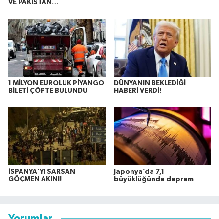
VE PAKİSTAN…
1 MİLYON EUROLUK PİYANGO
DÜNYANIN BEKLEDİĞİ
BİLETİ ÇÖPTE BULUNDU
HABERİ VERDİ!
İSPANYA'YI SARSAN
Japonya’da 7,1
GÖÇMEN AKINI!
büyüklüğünde deprem
Yorumlar