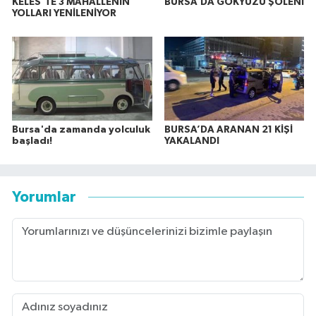
KELES’TE 3 MAHALLENİN
BURSA’DA GÖKYÜZÜ ŞÖLENİ
YOLLARI YENİLENİYOR
Bursa'da zamanda yolculuk
BURSA’DA ARANAN 21 KİŞİ
başladı!
YAKALANDI
Yorumlar