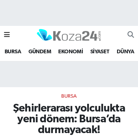
Bursa Nöbetçi Eczaneler
Bursa Hava Durumu
BURSA
GÜNDEM
EKONOMİ
SİYASET
DÜNYA
Bursa Namaz Vakitleri
Bursa Trafik Yoğunluk Haritası
Süper Lig Puan Durumu ve Fikstür
BURSA
Tüm Manşetler
Şehirlerarası yolculukta
yeni dönem: Bursa’da
Son Dakika Haberleri
durmayacak!
Haber Arşivi