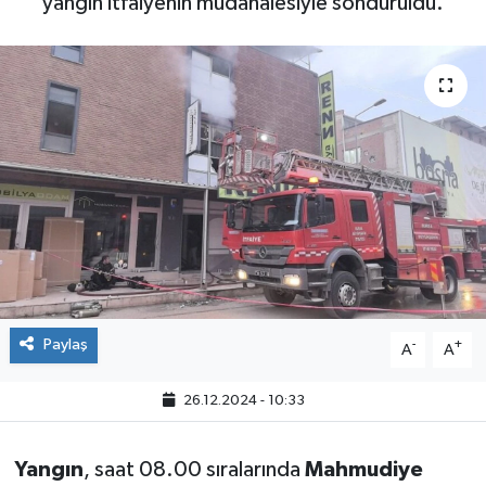
yangın itfaiyenin müdahalesiyle söndürüldü.
Paylaş
-
+
A
A
26.12.2024 - 10:33
Yangın
, saat 08.00 sıralarında
Mahmudiye