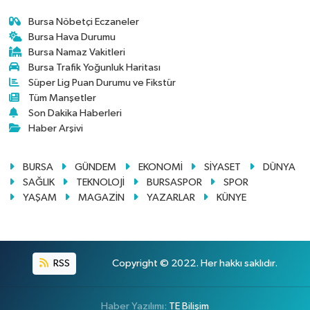
Bursa Nöbetçi Eczaneler
Bursa Hava Durumu
Bursa Namaz Vakitleri
Bursa Trafik Yoğunluk Haritası
Süper Lig Puan Durumu ve Fikstür
Tüm Manşetler
Son Dakika Haberleri
Haber Arşivi
BURSA
GÜNDEM
EKONOMİ
SİYASET
DÜNYA
SAĞLIK
TEKNOLOJİ
BURSASPOR
SPOR
YAŞAM
MAGAZİN
YAZARLAR
KÜNYE
RSS
Copyright © 2022. Her hakkı saklıdır.
Haber Yazılımı:
TE Bilişim